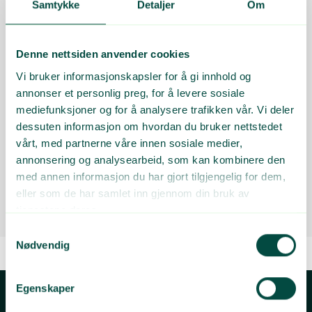
Samtykke
Detaljer
Om
Returkartonglotteriet?
Returkartonglotteriet
FAQ
Denne nettsiden anvender cookies
Oppdatert:
03.02.2026
Vi bruker informasjonskapsler for å gi innhold og
annonser et personlig preg, for å levere sosiale
Hvor mange premier er det i
mediefunksjoner og for å analysere trafikken vår. Vi deler
Returkartonglotteriet?
dessuten informasjon om hvordan du bruker nettstedet
vårt, med partnerne våre innen sosiale medier,
annonsering og analysearbeid, som kan kombinere den
Returkartonglotteriet
FAQ
med annen informasjon du har gjort tilgjengelig for dem,
Oppdatert:
03.02.2026
eller som de har samlet inn gjennom din bruk av
tjenestene deres.
Samtykkevalg
Nødvendig
Egenskaper