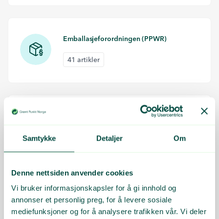
Emballasjeforordningen (PPWR)
41 artikler
Rapportering og vederlag
6 artikler
Samtykke
Detaljer
Om
Denne nettsiden anvender cookies
Vi bruker informasjonskapsler for å gi innhold og
Innsamling og gjenvinning
annonser et personlig preg, for å levere sosiale
mediefunksjoner og for å analysere trafikken vår. Vi deler
26 artikler