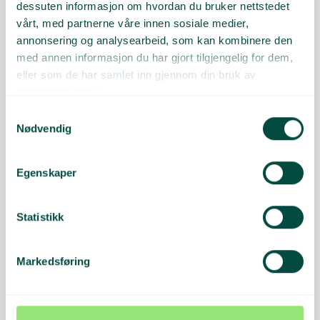
dessuten informasjon om hvordan du bruker nettstedet
vårt, med partnerne våre innen sosiale medier,
annonsering og analysearbeid, som kan kombinere den
med annen informasjon du har gjort tilgjengelig for dem,
Kildesortering
eller som de har samlet inn gjennom din bruk av
tjenestene deres.
23 artikler
Samtykkevalg
Nødvendig
Egenskaper
Returkartonglotteriet
Statistikk
10 artikler
Markedsføring
Emballasjemerking