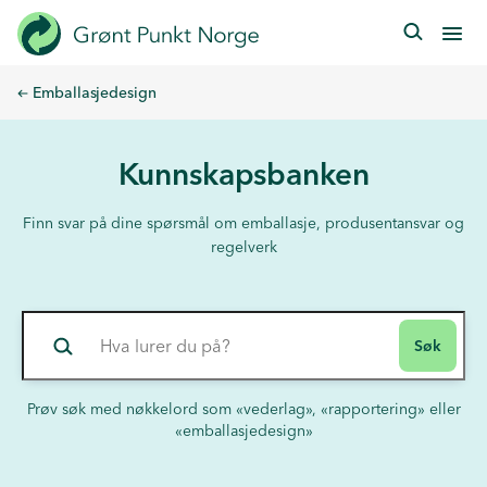
Hopp
til
hovedinnhold
Emballasjedesign
Kunnskapsbanken
Finn svar på dine spørsmål om emballasje, produsentansvar og
regelverk
Søk i kunnskapsbanken
Søk
Prøv søk med nøkkelord som «vederlag», «rapportering» eller
«emballasjedesign»