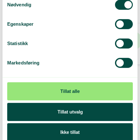
Nødvendig
Egenskaper
Hva skjer med det vi 
kildesorterer?
Statistikk
Lær om hvordan de ulike
emballasjene resirkuleres.
Markedsføring
Tillat alle
Tillat utvalg
Ikke tillat