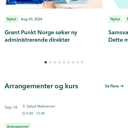
Nyhet
Aug 03, 2026
Nyhet
Grønt Punkt Norge søker ny
Samsva
administrerende direktør
Dette m
Arrangementer og kurs
Se flere
Sjølyst Møtesenter
Sep 16
9.00 - 12.00
Arrangement