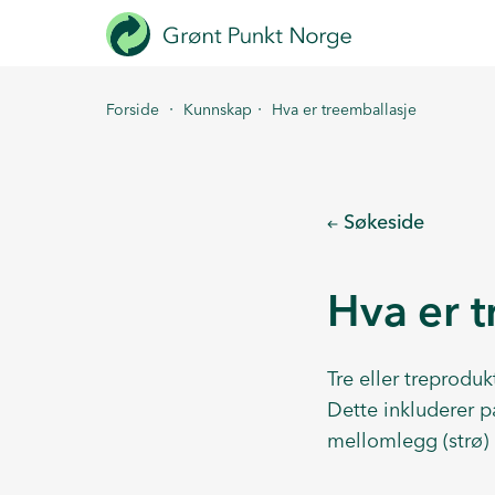
Hopp
til
hovedinnhold
·
·
Forside
Kunnskap
Hva er treemballasje
Søkeside
Hva er 
Tre eller treproduk
Dette inkluderer pa
mellomlegg (strø) a