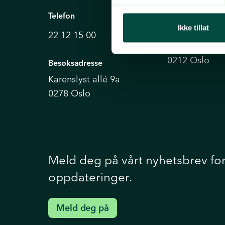
Telefon
Postadresse
Ikke tillat
Grønt Punkt 
22 12 15 00
Postboks 91 
0212 Oslo
Besøksadresse
Karenslyst allé 9a
0278 Oslo
Meld deg på vårt nyhetsbrev fo
oppdateringer.
Meld deg på