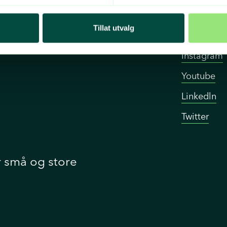
Organisasjonsnummer
Sosiale med
Tillat utvalg
Norge
977 075 521
Facebook
Skøyen
Instagram
Youtube
Linkedln
Twitter
r små og store