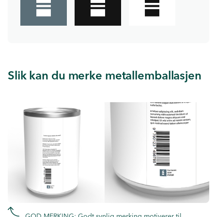
Slik kan du merke metallemballasjen
GOD MERKING: Godt synlig merking motiverer til