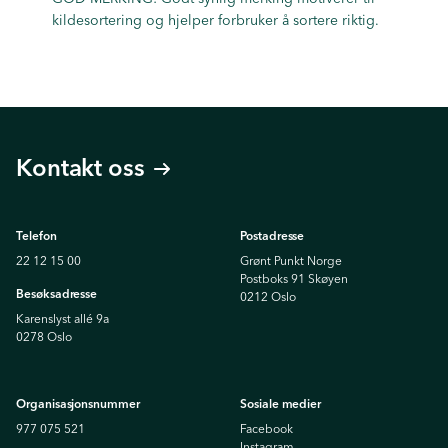
kildesortering og hjelper forbruker å sortere riktig.
Kontakt oss
Telefon
Postadresse
22 12 15 00
Grønt Punkt Norge
Postboks 91 Skøyen
Besøksadresse
0212 Oslo
Karenslyst allé 9a
0278 Oslo
Organisasjonsnummer
Sosiale medier
977 075 521
Facebook
Instagram