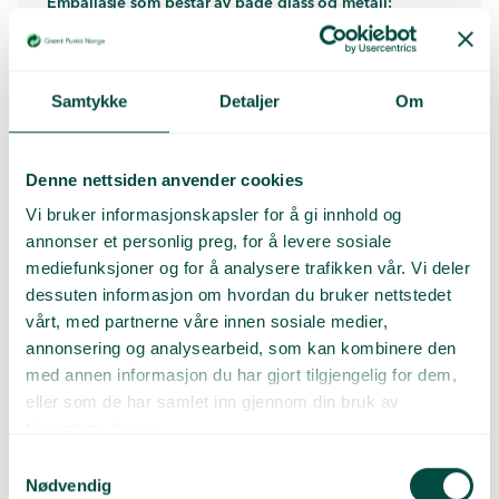
Emballasje som består av både glass og metall:
Samtykke
Detaljer
Om
Denne nettsiden anvender cookies
Vi bruker informasjonskapsler for å gi innhold og
Emballasje som består av metall og
annonser et personlig preg, for å levere sosiale
mediefunksjoner og for å analysere trafikken vår. Vi deler
annet materiale
dessuten informasjon om hvordan du bruker nettstedet
vårt, med partnerne våre innen sosiale medier,
Emballasjen skal merkes med flere piktogrammer, hvis den
annonsering og analysearbeid, som kan kombinere den
består av flere emballasjematerialer som det er enkelt å skille fra
med annen informasjon du har gjort tilgjengelig for dem,
hverandre. Mindre plastdeler, som korker og lignende med mål
under 5X5X5 cm, må ikke merkes for separat sortering.
eller som de har samlet inn gjennom din bruk av
tjenestene deres.
Samtykkevalg
Størrelse
Nødvendig