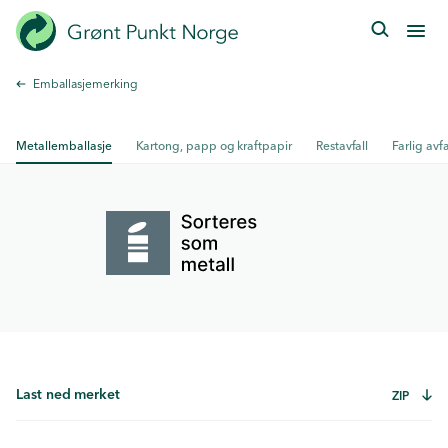
Hopp
til
hovedinnhold
Emballasjemerking
Metallemballasje
Kartong, papp og kraftpapir
Restavfall
Farlig avfa
Last ned merket
ZIP