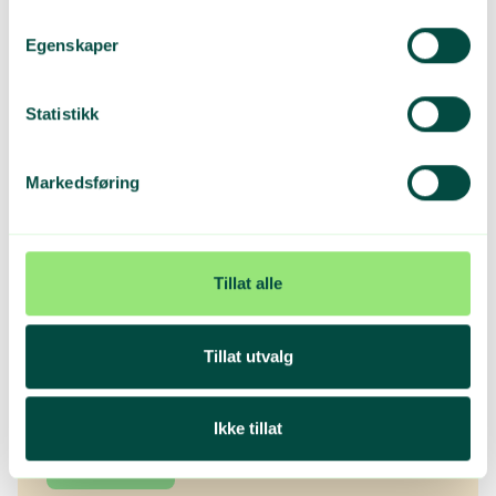
Direktivet om plastprodukter: gjennomføring i Norge
Ingunn Dale Samset, sjefingeniør i seksjon for avfall og
Egenskaper
gjenvinning i Miljødirektoratet
10.45-11.30
Statistikk
Spørsmål
Har du et spørsmål allerede? Send det det
Markedsføring
elisabeth@grontpunkt.no
Tillat alle
Ønsker du mer av dette? 👋
Tillat utvalg
Meld deg på vårt nyhetsbrev for små og store
oppdateringer.
Ikke tillat
Meld deg på