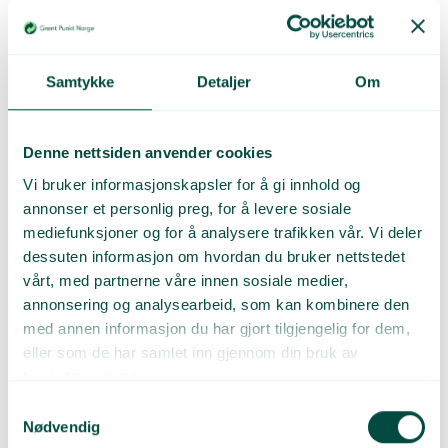
Mange av våre medlemmer har spørsmål om hvordan direktivet
og regelverket vil bli implementert og håndhevet i Norge.
Derfor har vi invitert Miljødirektoratet til et webinar hvor de skal
fortelle om hvordan direktivet vil innføres. Det vil også være
Samtykke
Detaljer
Om
mulig å stille spørsmål. I tillegg vil Joachim Quoden fortelle om
hvordan arbeidet har vært i EU og Brussel.
Denne nettsiden anvender cookies
Meld deg på webinaret her!
Vi bruker informasjonskapsler for å gi innhold og
annonser et personlig preg, for å levere sosiale
Program
mediefunksjoner og for å analysere trafikken vår. Vi deler
dessuten informasjon om hvordan du bruker nettstedet
10.00 - 10.05
vårt, med partnerne våre innen sosiale medier,
Introduksjon
annonsering og analysearbeid, som kan kombinere den
Kari-Lill Ljøstad, kommunikasjonssjef Grønt Punkt Norge
med annen informasjon du har gjort tilgjengelig for dem,
eller som de har samlet inn gjennom din bruk av
10.05 - 10.25
tjenestene deres.
History and background, SUP in Europe
Joachim Quoden, Managing Director EXPRA
Samtykkevalg
Nødvendig
10.25-10.45