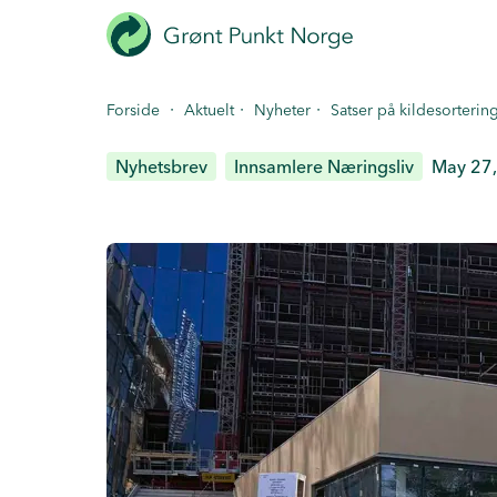
Hopp
til
hovedinnhold
·
·
·
Forside
Aktuelt
Nyheter
Satser på kildesorteri
Nyhetsbrev
Innsamlere Næringsliv
May 27