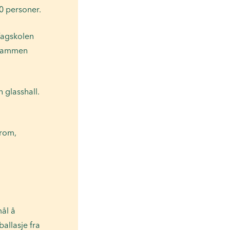
00 personer.
Fagskolen
, sammen
 glasshall.
srom,
ål å
ballasje fra