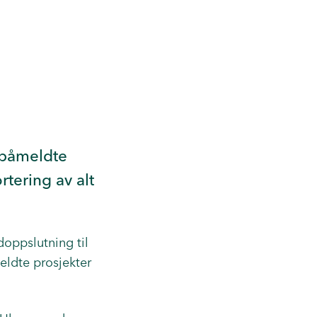
 påmeldte
rtering av alt
doppslutning til
ldte prosjekter