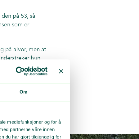
r den på 53, så
iansen som er
ng på alvor, men at
understreker hun
 I tillegg har det
Om
kkeriggen.
iale mediefunksjoner og for å
 med partnerne våre innen
u har gjort tilgjengelig for