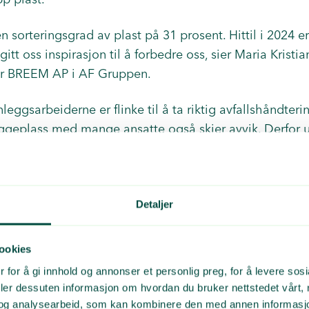
n sorteringsgrad av plast på 31 prosent. Hittil i 2024 e
gitt oss inspirasjon til å forbedre oss, sier Maria Krist
er BREEM AP i AF Gruppen.
eggsarbeiderne er flinke til å ta riktig avfallshåndteri
yggeplass med mange ansatte også skjer avvik. Derfor 
a dyktige folk som følger opp dette spesielt.
itt resultater er en egen fraksjon for stillaspresenninger.
primator for å håndtere både papp og folie.
Detaljer
ildesortering av husholdningslignende avfall inne i bra
ookies
 for å gi innhold og annonser et personlig preg, for å levere sos
deler dessuten informasjon om hvordan du bruker nettstedet vårt,
og analysearbeid, som kan kombinere den med annen informasjon d