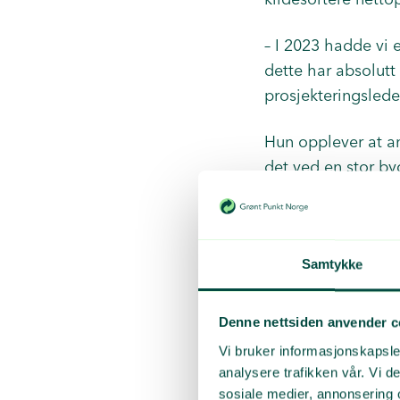
– I 2023 hadde vi e
dette har absolutt 
prosjekteringsled
Hun opplever at anl
det ved en stor b
viktigheten av å h
Av tiltak som har g
blitt brukt en kom
Samtykke
Det er også full k
Denne nettsiden anvender c
Vi bruker informasjonskapsler
analysere trafikken vår. Vi 
sosiale medier, annonsering 