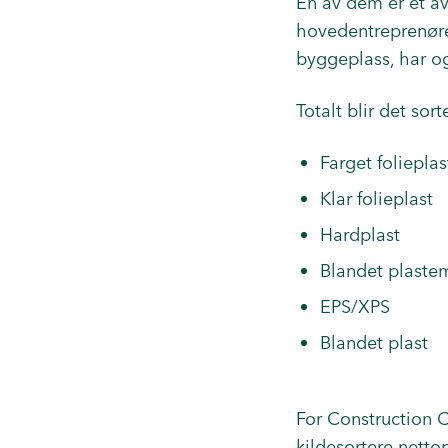
En av dem er et av
hovedentreprenør
byggeplass, har ogs
Totalt blir det sor
Farget folieplas
Klar folieplast
Hardplast
Blandet plaste
EPS/XPS
Blandet plast
For
Construction C
kildesortere netto