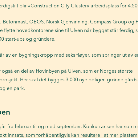
erdigstilt blir «Construction City Cluster» arbeidsplass for 4.5
, Betonmast, OBOS, Norsk Gjenvinning, Compass Group og 
le flytte hovedkontorene sine til Ulven når bygget står ferdig
0 start-ups og gründere.
år av en bygningskropp med seks fløyer, som springer ut av en
er også en del av Hovinbyen på Ulven, som er Norges største
sprosjekt. Her skal det bygges 3 000 nye boliger, grønne gård
 og en park.
pen
går fra februar til og med september. Konkurransen har som m
 økt innsats, som forhåpentligvis kan resultere i at mer plastem