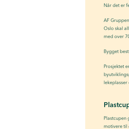
Når det er f
AF Gruppen
Oslo skal al
med over 70
Bygget best
Prosjektet 
byutvikling
lekeplasser
Plastcu
Plastcupen 
motivere til