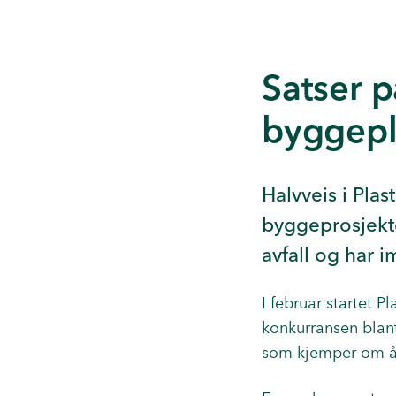
Satser p
byggepl
Halvveis i Pla
byggeprosjekten
avfall og har 
I februar startet 
konkurransen blan
som kjemper om å b