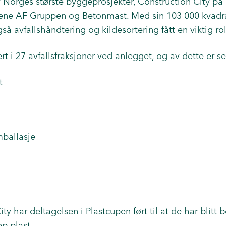
 Norges største byggeprosjekter, Construction City på
ene AF Gruppen og Betonmast. Med sin 103 000 kvadra
å avfallshåndtering og kildesortering fått en viktig roll
tert i 27 avfallsfraksjoner ved anlegget, og av dette er 
t
mballasje
ity
har deltagelsen i Plastcupen ført til at de har blitt b
pp plast.