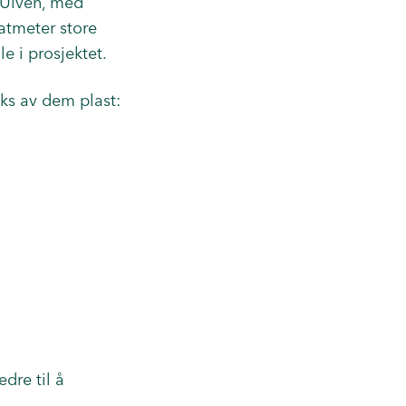
 Ulven, med
tmeter store
e i prosjektet.
seks av dem plast:
edre til å