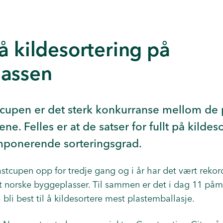
å kildesortering på
assen
stcupen er det sterk konkurranse mellom de
e. Felles er at de satser for fullt på kildeso
imponerende sorteringsgrad.
Plastcupen opp for tredje gang og i år har det vært
rekor
t norske byggeplasser.
Til sammen er det i dag 11 påme
li best til å kildesortere mest plastemballasje.