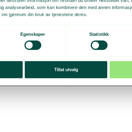
deler dessuten informasjon om hvordan du bruker nettstedet vårt,
og analysearbeid, som kan kombinere den med annen informasjon d
rbeid AF bygg Oslo og
Construction city
 inn gjennom din bruk av tjenestene deres.
Entrepenør)
Fylkeshuset i Leikanger
Egenskaper
Statistikk
Entrepenør)
Merinokvartalet
nmast Røsand)
Bryggekanten 21
Myrane Idrettshall og sv
ike AS
Ny Haukåsen skole
Tillat utvalg
Sannergata 2
Odden