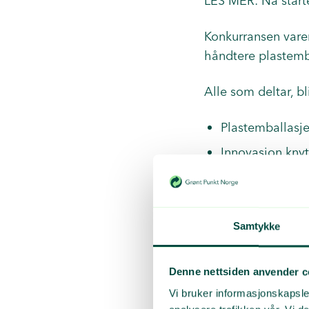
LES MER:
Nå start
Konkurransen varer
håndtere plastemb
Alle som deltar, b
Plastemballasje
Innovasjon knytt
Sorteringsgrad:
Disse er påmeldt:
Samtykke
Firma
NRC
Denne nettsiden anvender c
Implenia Moss IA
Vi bruker informasjonskapsler
Veidekke