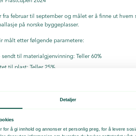
er Plastcupen 2024
 fra februar til september og målet er å finne ut hvem s
allasje på norske byggeplasser.
lir målt etter følgende parametere:
 sendt til materialgjenvinning: Teller 60%
et til plast: Teller 25%
 Teller 15%
Detaljer
Prosjekt
UNB10
ookies
Sandbukta-Moss-Såstad
 for å gi innhold og annonser et personlig preg, for å levere sos
Ulven B1 Garasje