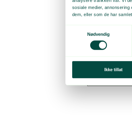
analysere trafikken vår. Vi 
sosiale medier, annonsering 
AF Gruppen (sama
dem, eller som de har samlet
Betonmast)
AF Gruppen (LAB 
Samtykkevalg
Nødvendig
AF Gruppen (LAB 
AF Gruppen (Beto
Backe Gruppen
Betonmast Romer
Ikke tillat
Vedal
Veidekke