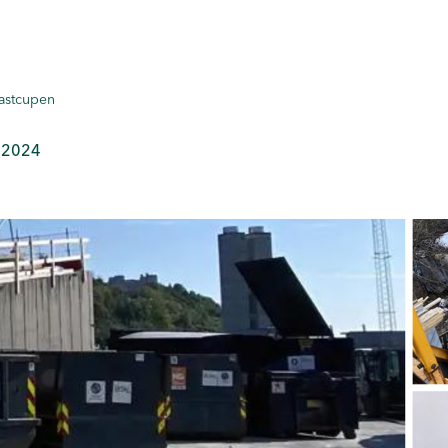
lastcupen
 2024