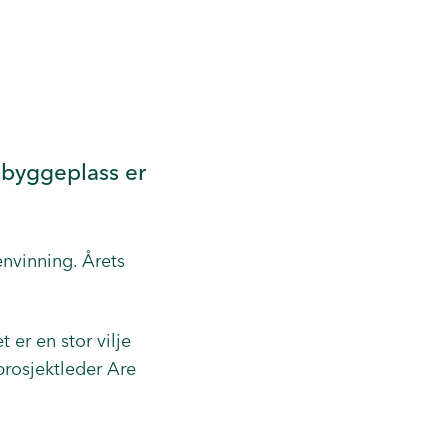
å byggeplass er
nvinning. Årets
 er en stor vilje
prosjektleder Are