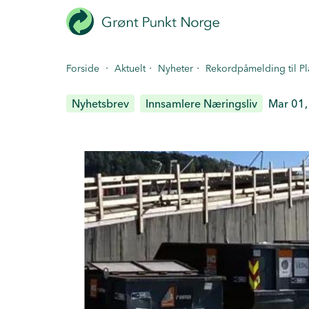
Hopp
til
hovedinnhold
·
·
·
Forside
Aktuelt
Nyheter
Rekordpåmelding til P
Nyhetsbrev
Innsamlere Næringsliv
Mar 01,