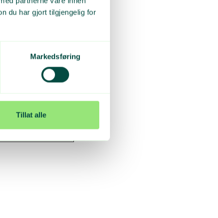
 med partnerne våre innen
u har gjort tilgjengelig for
Markedsføring
ømmeanlegg
Tillat alle