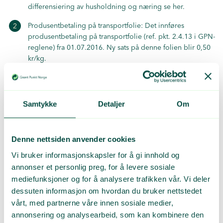
differensiering av husholdning og næring se
her
.
Produsentbetaling på transportfolie: Det innføres
produsentbetaling på transportfolie (ref. pkt. 2.4.13 i
GPN-
reglene
) fra 01.07.2016. Ny sats på denne folien blir 0,50
kr/kg.
Emballasje for kjemikalier og farlige stoffer: I tillegg til
differansiering av vederlaget på
husholdning og næring
er det nå flere faremerker som inngår i ordningene.
Samtykke
Detaljer
Om
Ref.pkt. 2.4.15 i
GPN-reglene
og nye
vederlagssatse
r
Engangstallerkener, drikkebeger og lokk: Vi har
Denne nettsiden anvender cookies
harmonisert emballasjedefinisjonen mot EUs
emballasjedefinisjon. Dette har medført noen praktiske
Vi bruker informasjonskapsler for å gi innhold og
problemer som nå er løst. Det er innført vederlag på
annonser et personlig preg, for å levere sosiale
engangstallerkener, drikkebeger og lokk i plast og
mediefunksjoner og for å analysere trafikken vår. Vi deler
kartong med reduserte satser. Dette vil gjelde for alle
dessuten informasjon om hvordan du bruker nettstedet
produsenter/importører av drikkebeger og lokk.
For mer
vårt, med partnerne våre innen sosiale medier,
informasjon om satsene og hvordan rapportering skal
annonsering og analysearbeid, som kan kombinere den
gjøres, se her
.