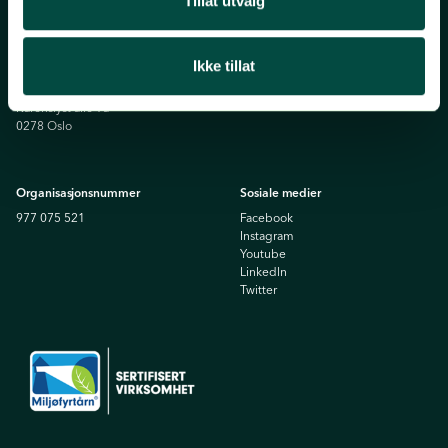
Tillat utvalg
Telefon
Postadresse
22 12 15 00
Grønt Punkt Norge
Ikke tillat
Postboks 91 Skøyen
Besøksadresse
0212 Oslo
Karenslyst allé 9a
0278 Oslo
Organisasjonsnummer
Sosiale medier
977 075 521
Facebook
Instagram
Youtube
Linkedln
Twitter