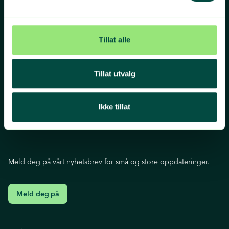
Organisasjonsnummer
Sosiale medier
977 075 521
Facebook
Instagram
Tillat alle
Youtube
Linkedln
Twitter
Tillat utvalg
Ikke tillat
Meld deg på vårt nyhetsbrev for små og store oppdateringer.
Meld deg på