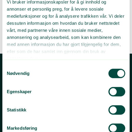
Kristian Nordby
Vi bruker informasjonskapsler for å gi innhold og
annonser et personlig preg, for å levere sosiale
Prosjektleder kommuner i Plastretur
mediefunksjoner og for å analysere trafikken vår. Vi deler
dessuten informasjon om hvordan du bruker nettstedet
vårt, med partnerne våre innen sosiale medier,
kristian@plastretur.no
annonsering og analysearbeid, som kan kombinere den
+47 95 16 16 54
med annen informasjon du har gjort tilgjengelig for dem,
eller som de har samlet inn gjennom din bruk av
tjenestene deres.
Samtykkevalg
Kontakt oss
Nødvendig
Egenskaper
Telefon
Postadresse
22 12 15 00
Grønt Punkt Norge
Postboks 91 Skøyen
Besøksadresse
0212 Oslo
Statistikk
Karenslyst allé 9a
0278 Oslo
Markedsføring