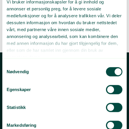
Anders Rage Johnsen
Vi bruker informasjonskapsler for å gi innhold og
annonser et personlig preg, for å levere sosiale
Kommunikasjonsrådgiver
mediefunksjoner og for å analysere trafikken vår. Vi deler
dessuten informasjon om hvordan du bruker nettstedet
vårt, med partnerne våre innen sosiale medier,
anders@grontpunkt.no
annonsering og analysearbeid, som kan kombinere den
+47 91820230
med annen informasjon du har gjort tilgjengelig for dem,
eller som de har samlet inn gjennom din bruk av
tjenestene deres.
Samtykkevalg
Kontakt oss
Nødvendig
Egenskaper
Telefon
Postadresse
22 12 15 00
Grønt Punkt Norge
Postboks 91 Skøyen
Besøksadresse
0212 Oslo
Statistikk
Karenslyst allé 9a
0278 Oslo
Markedsføring