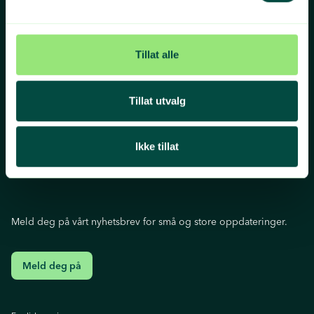
Organisasjonsnummer
Sosiale medier
977 075 521
Facebook
Instagram
Tillat alle
Youtube
Linkedln
Twitter
Tillat utvalg
Ikke tillat
Meld deg på vårt nyhetsbrev for små og store oppdateringer.
Meld deg på