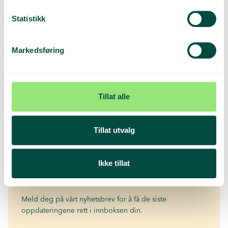
Hva er vederlag?
Statistikk
Markedsføring
Hva er vederlagssatser?
Tillat alle
Rapporteringen gjennomføres på
Min side
Tillat utvalg
Hold deg oppdatert om regler,
Ikke tillat
rapportering og vederlag
Meld deg på vårt nyhetsbrev for å få de siste
oppdateringene rett i innboksen din.