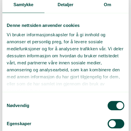
å beregne emballasjemengden totalt?
Samtykke
Detaljer
Om
Denne nettsiden anvender cookies
Medlemskap
Vi bruker informasjonskapsler for å gi innhold og
annonser et personlig preg, for å levere sosiale
mediefunksjoner og for å analysere trafikken vår. Vi deler
dessuten informasjon om hvordan du bruker nettstedet
Hva koster det å være medlem?
vårt, med partnerne våre innen sosiale medier,
annonsering og analysearbeid, som kan kombinere den
med annen informasjon du har gjort tilgjengelig for dem,
Hvordan betaler jeg?
eller som de har samlet inn gjennom din bruk av
tjenestene deres.
Samtykkevalg
Nødvendig
Vederlag
Egenskaper