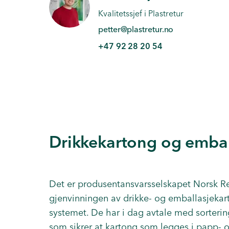
Kvalitetssjef i Plastretur
petter@plastretur.no
+47 92 28 20 54
Drikkekartong og embal
Det er produsentansvarsselskapet
Norsk R
gjenvinningen av drikke- og emballasjekar
systemet. De har i dag avtale med sorter
som sikrer at kartong som legges i papp- 