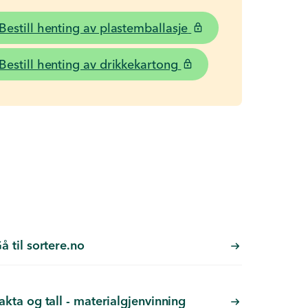
Bestill henting av plastemballasje
Bestill henting av drikkekartong
å til sortere.no
akta og tall - materialgjenvinning