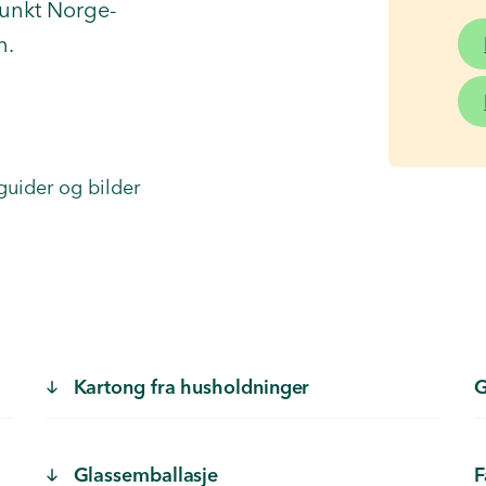
unkt Norge-
n.
 guider og bilder
Kartong fra husholdninger
G
Glassemballasje
F