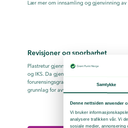
Lær mer om innsamling og gjenvinning av
Revisjoner og sporbarhet
Plastretur gjennomfører jevnlig kvalitetsr
og IKS. Da gjennomføres det plukkanalyser 
forurensingsgrad. Under revisjonene vurde
Samtykke
grunnlag for avvik, anmerkninger eller for
Denne nettsiden anvender c
Vi bruker informasjonskapsler
analysere trafikken vår. Vi 
sosiale medier, annonsering 