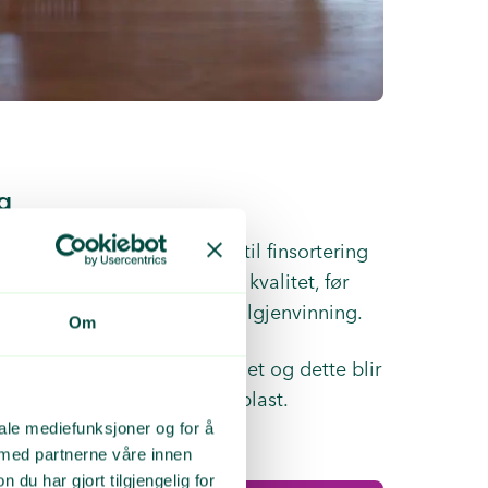
g
et norsk husholdningsplast til finsortering
r blir plasten sortert etter kvalitet, før
blir sendt videre til materialgjenvinning.
Om
r og annet avfall blir fjernet og dette blir
mmen med ikke gjenvinnbar plast.
iale mediefunksjoner og for å
 med partnerne våre innen
u har gjort tilgjengelig for