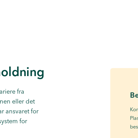
holdning
riere fra
Be
en eller det
Kom
r ansvaret for
Pla
ystem for
bes