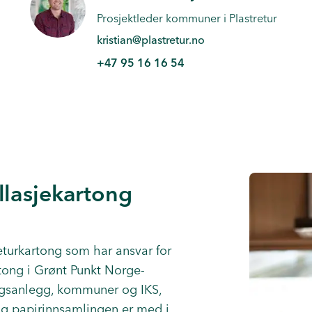
Prosjektleder kommuner i Plastretur
kristian@plastretur.no
+47 95 16 16 54
lasjekartong
eturkartong
som har ansvar for
tong i Grønt Punkt Norge-
ingsanlegg, kommuner og IKS,
og papirinnsamlingen er med i