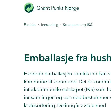
Hopp
til
hovedinnhold
·
·
Forside
Innsamling
Kommuner og IKS
Emballasje fra hus
Hvordan emballasjen samles inn kan va
kommune til kommune. Det er kommun
interkommunale selskapet (IKS) som ha
innsamlingen og dermed bestemmer s
kildesortering. De inngår avtale med