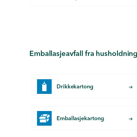
Emballasjeavfall fra husholdninge
Drikkekartong
Emballasjekartong