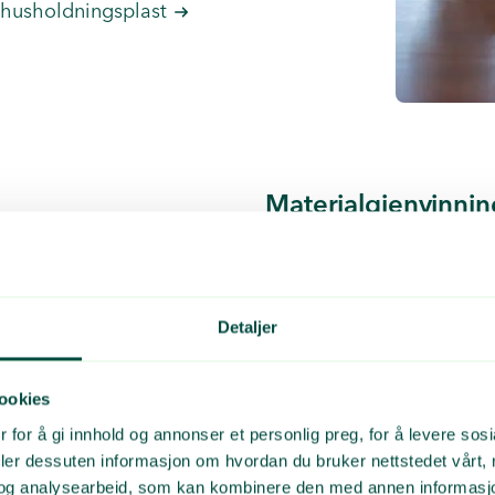
 husholdningsplast
Materialgjenvinnin
evisjoner hos kommuner
Plastretur sender innsaml
blant annet for å se på
på Områ i Indre Østfold. He
res det om det er
den gjenvinnbare plasten 
Detaljer
bedringsforslag.
Forurensinger som matreste
ookies
sendt til forbrenning sa
 for å gi innhold og annonser et personlig preg, for å levere sos
deler dessuten informasjon om hvordan du bruker nettstedet vårt,
og analysearbeid, som kan kombinere den med annen informasjon d