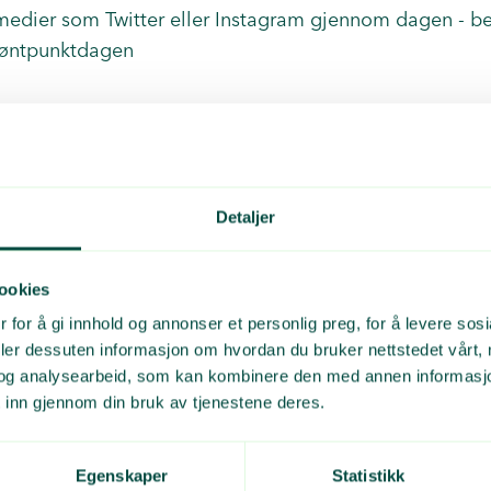
medier som Twitter eller Instagram gjennom dagen - be
øntpunktdagen
Detaljer
ookies
 for å gi innhold og annonser et personlig preg, for å levere sos
? 👋
deler dessuten informasjon om hvordan du bruker nettstedet vårt,
og analysearbeid, som kan kombinere den med annen informasjon d
tore oppdateringer.
 inn gjennom din bruk av tjenestene deres.
Egenskaper
Statistikk