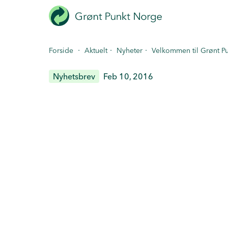
Hopp
til
hovedinnhold
·
·
·
Forside
Aktuelt
Nyheter
Velkommen til Grønt P
Nyhetsbrev
Feb 10, 2016