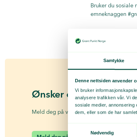
Bruker du sosiale 
emneknaggen #gr
Samtykke
Denne nettsiden anvender c
Vi bruker informasjonskapsler
Ønsker du mer av dette
analysere trafikken vår. Vi 
sosiale medier, annonsering 
Meld deg på vårt nyhetsbrev for små og s
dem, eller som de har samlet
Samtykkevalg
Nødvendig
Meld deg på