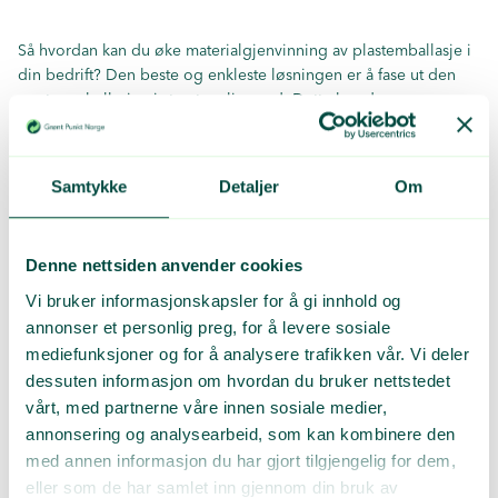
Så hvordan kan du øke materialgjenvinning av plastemballasje i
din bedrift? Den beste og enkleste løsningen er å fase ut den
svarte emballasjen i størst mulig grad. Dette kan du som
produsent eller importør løse.
Samtykke
Detaljer
Om
Tips for
økt
gjenvinning
Valg av riktig plastemballasje og design for gjenvinning, kan
Denne nettsiden anvender cookies
gjøre din bedrift mer miljøvennlig. Dette er våre enkle tips:
Vi bruker informasjonskapsler for å gi innhold og
1. Reduser eller fjern bruk av svart plastemballasje.
annonser et personlig preg, for å levere sosiale
mediefunksjoner og for å analysere trafikken vår. Vi deler
2. Bruk transparent eller lyse farger som er mer egnet for
dessuten informasjon om hvordan du bruker nettstedet
materialgjenvinning.
vårt, med partnerne våre innen sosiale medier,
annonsering og analysearbeid, som kan kombinere den
3. Kjøp fra leverandører som benytter gjenvunnet svart
plastemballasje.
med annen informasjon du har gjort tilgjengelig for dem,
eller som de har samlet inn gjennom din bruk av