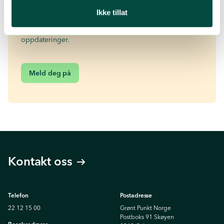
Ønsker du mer av dette? 👋
Ikke tillat
Meld deg på vårt nyhetsbrev for små og store
oppdateringer.
Meld deg på
Kontakt oss
Telefon
Postadresse
22 12 15 00
Grønt Punkt Norge
Postboks 91 Skøyen