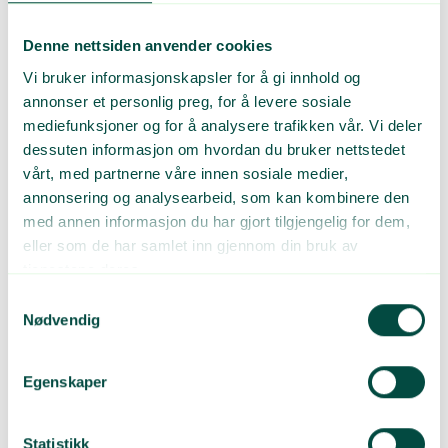
spiker kan ødelegge for store mengder kildesortert
glassemballasje. Ekstra alvorlig er det derfor når småmetallet
Denne nettsiden anvender cookies
samles i syltetøyglass.
Vi bruker informasjonskapsler for å gi innhold og
– Disse glassene går gjerne ikke i oppløsning før langt inne i
annonser et personlig preg, for å levere sosiale
prosessen. Dermed slippes alle skruene ut samtidig, ofte etter at
mediefunksjoner og for å analysere trafikken vår. Vi deler
de har passert maskinene som skal sortere de ut, forklarer hun.
dessuten informasjon om hvordan du bruker nettstedet
Tilsvarende utfordringer oppstår hvis fulle eller halvfulle
vårt, med partnerne våre innen sosiale medier,
spikeresker i papp kastes i metallinnsamlingen for emballasje.
annonsering og analysearbeid, som kan kombinere den
med annen informasjon du har gjort tilgjengelig for dem,
eller som de har samlet inn gjennom din bruk av
tjenestene deres.
Samtykkevalg
Nødvendig
Egenskaper
Statistikk