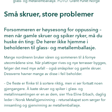
glass- og metallemballasje. FOTO: Grønt Punkt Norge
Små skruer, store problemer
Forsommeren er høysesong for oppussing –
men når gamle skruer og spiker ryker, må du
huske én ting: De hører ikke hjemme i
beholderen til glass- og metallemballasje.
Mange nordmenn bruker våren og sommeren til å fornye
uteområdene sine. Når plattinger rives og nye terrasser bygges,
følger det med mye avfall – også småspiker og gamle skruer.
Dessverre havner mange av disse i feil beholder.
– De fleste er flinke til å sortere riktig, men vi ser fortsatt noen
gjengangere. Å kaste skruer og spiker i glass- og
metallinnsamlingen er en av dem, sier Ylva Eline Erbach, daglig
leder i Norsk Metallgjenvinning – returselskapet som sørger for
innsamling og gjenvinning av metallemballasje.