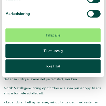
Markedsføring
DAGLIG LEDER: Ylva Eline Erbach i Norsk
Metallgjenvinning. FOTO: Grønt Punkt Norge
Tillat alle
Gode intensjoner
Erbach har forståelse for at mange har gode intensjoner når de
Tillat utvalg
samler småmetall i glass eller pappesker for å rydde opp.
– Det er lett å tro man gjør noe riktig når man leverer det samlet
Ikke tillat
og ryddig. Men når det leveres i feil avfallsstrøm, hjelper det
dessverre ikke. Det viktigste vi kan gjøre, er å forklare hvorfor
det er så viktig å levere det på rett sted, sier hun.
Norsk Metallgjenvinning oppfordrer alle som pusser opp til å ta
ansvar for hele avfallet sitt.
– Lager du en helt ny terrasse, må du kvitte deg med resten av