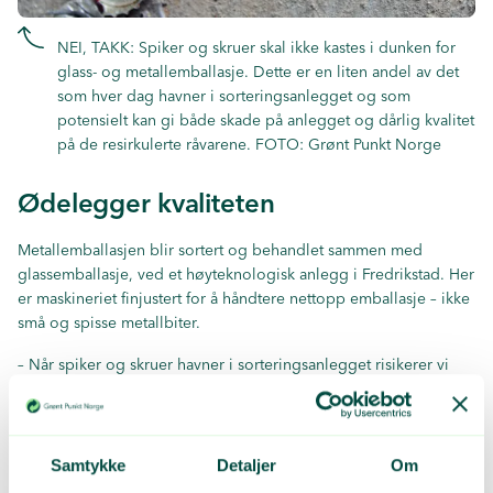
NEI, TAKK: Spiker og skruer skal ikke kastes i dunken for
glass- og metallemballasje. Dette er en liten andel av det
som hver dag havner i sorteringsanlegget og som
potensielt kan gi både skade på anlegget og dårlig kvalitet
på de resirkulerte råvarene. FOTO: Grønt Punkt Norge
Ødelegger kvaliteten
Metallemballasjen blir sortert og behandlet sammen med
glassemballasje, ved et høyteknologisk anlegg i Fredrikstad. Her
er maskineriet finjustert for å håndtere nettopp emballasje – ikke
små og spisse metallbiter.
– Når spiker og skruer havner i sorteringsanlegget risikerer vi
ødeleggelser. De har nemlig en lei tendens til å snike seg
gjennom hele anlegget og ende opp sammen med det sorterte
glasset, noe som er veldig problematisk, sier Erbach.
Samtykke
Detaljer
Om
Det er strenge kvalitetskrav til resirkulert glass, og bare en liten