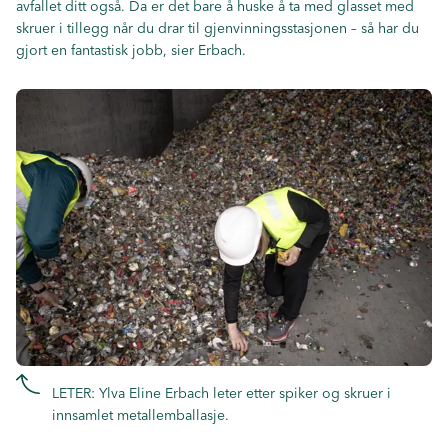
avfallet ditt også. Da er det bare å huske å ta med glasset med
skruer i tillegg når du drar til gjenvinningsstasjonen – så har du
gjort en fantastisk jobb, sier Erbach.
LETER: Ylva Eline Erbach leter etter spiker og skruer i
innsamlet metallemballasje.