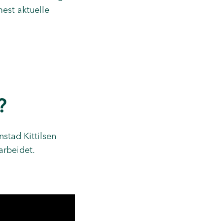
est aktuelle
?
stad Kittilsen
arbeidet.