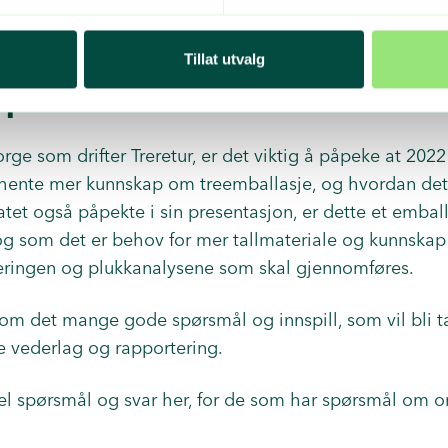
Tillat utvalg
spørsmål
ge som drifter Treretur, er det viktig å påpeke at 2022 
nhente mer kunnskap om treemballasje, og hvordan det 
tet også påpekte i sin presentasjon, er dette et emball
 og som det er behov for mer tallmateriale og kunnskap
eringen og plukkanalysene som skal gjennomføres.
m det mange gode spørsmål og innspill, som vil bli ta
 vederlag og rapportering.
el spørsmål og svar her, for de som har spørsmål om o