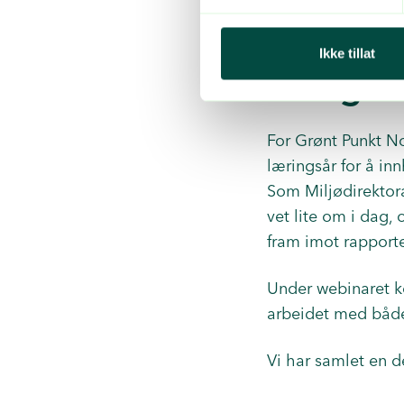
Ikke tillat
Mange 
For Grønt Punkt Nor
læringsår for å in
Som Miljødirektora
vet lite om i dag,
fram imot rapport
Under webinaret ko
arbeidet med både
Vi har samlet en d