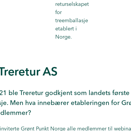
returselskapet
for
treemballasje
etablert i
Norge.
 Treretur AS
1 ble Treretur godkjent som landets første
sje. Men hva innebærer etableringen for Gr
edlemmer?
r inviterte Grønt Punkt Norge alle medlemmer til webi