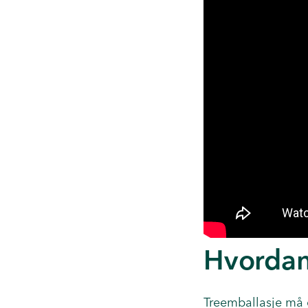
Hvordan
Treemballasje må o