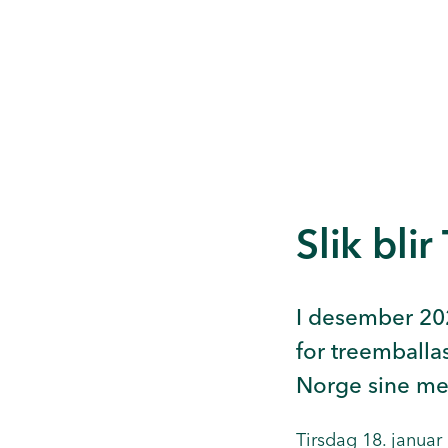
Slik blir
I desember 202
for treemballa
Norge sine m
Tirsdag 18. janua