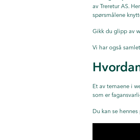
av Treretur AS.
Her
spørsmålene knytte
Gikk du glipp av 
Vi har også samle
Hvordan
Et av temaene i we
som er fagansvarli
Du kan se hennes 