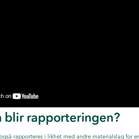
 blir rapporteringen?
gså rapporteres i likhet med andre materialslag for e