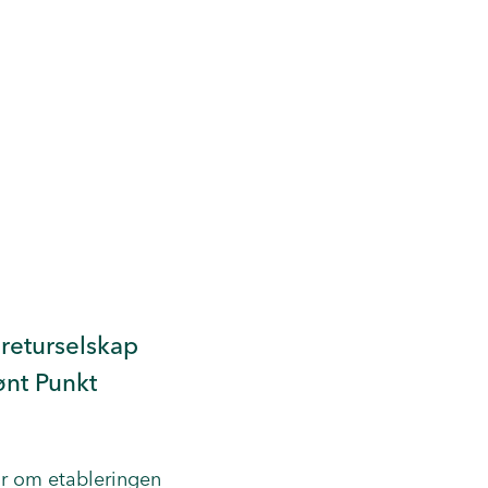
 returselskap
ønt Punkt
nar om
etableringen