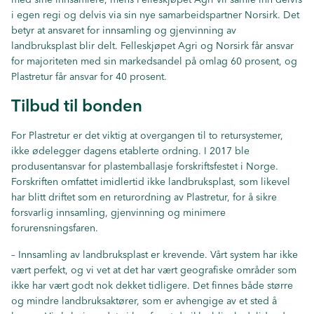
i egen regi og delvis via sin nye samarbeidspartner Norsirk. Det
betyr at ansvaret for innsamling og gjenvinning av
landbruksplast blir delt. Felleskjøpet Agri og Norsirk får ansvar
for majoriteten med sin markedsandel på omlag 60 prosent, og
Plastretur får ansvar for 40 prosent.
Tilbud til bonden
For Plastretur er det viktig at overgangen til to retursystemer,
ikke ødelegger dagens etablerte ordning. I 2017 ble
produsentansvar for plastemballasje forskriftsfestet i Norge.
Forskriften omfattet imidlertid ikke landbruksplast, som likevel
har blitt driftet som en returordning av Plastretur, for å sikre
forsvarlig innsamling, gjenvinning og minimere
forurensningsfaren.
– Innsamling av landbruksplast er krevende. Vårt system har ikke
vært perfekt, og vi vet at det har vært geografiske områder som
ikke har vært godt nok dekket tidligere. Det finnes både større
og mindre landbruksaktører, som er avhengige av et sted å