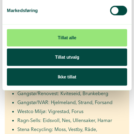
Plastreturs nye retursystem for
Markedsføring
landbruksplast:
46 faste innsamlingssteder det vil være mulig å
levere landbruksplast hele året:
Tillat alle
Norsk Gjenvinning: Sarpsborg, Larvik,
Tønsberg, Kristiansand,
Tillat utvalg
Kristiansund, Stavanger, Stryn, Førde, Ålesund
Gangstø Transport: Vikebygd og containere i
Ikke tillat
Seljord (Bygdi, Flatdal, Åmotsdal), Halsnøy,
Fitjar, Sortland (Bømlo)
Gangstø/Renovest: Kviteseid, Brunkeberg
Gangstø/IVAR: Hjelmeland, Strand, Forsand
Westco Miljø: Vigrestad, Forus
Ragn-Sells: Eidsvoll, Nes, Ullensaker, Hamar
Stena Recycling: Moss, Vestby, Råde,