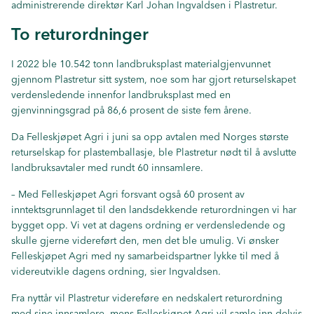
administrerende direktør Karl Johan Ingvaldsen i Plastretur.
To returordninger
I 2022 ble 10.542 tonn landbruksplast materialgjenvunnet
gjennom Plastretur sitt system, noe som har gjort returselskapet
verdensledende innenfor landbruksplast med en
gjenvinningsgrad på 86,6 prosent de siste fem årene.
Da Felleskjøpet Agri i juni sa opp avtalen med Norges største
returselskap for plastemballasje, ble Plastretur nødt til å avslutte
landbruksavtaler med rundt 60 innsamlere.
– Med Felleskjøpet Agri forsvant også 60 prosent av
inntektsgrunnlaget til den landsdekkende returordningen vi har
bygget opp. Vi vet at dagens ordning er verdensledende og
skulle gjerne videreført den, men det ble umulig. Vi ønsker
Felleskjøpet Agri med ny samarbeidspartner lykke til med å
videreutvikle dagens ordning, sier Ingvaldsen.
Fra nyttår vil Plastretur videreføre en nedskalert returordning
med sine innsamlere, mens Felleskjøpet Agri vil samle inn delvis