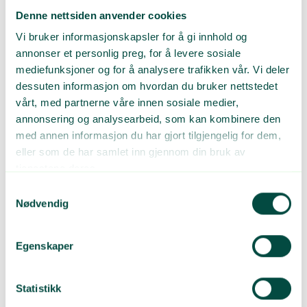
All slags landbruksplast
Denne nettsiden anvender cookies
Utfordringen med landbruksplast er ikke bare den geografiske
Vi bruker informasjonskapsler for å gi innhold og
spredningen over hele landet, men også markedssituasjonen.
annonser et personlig preg, for å levere sosiale
Plast fra landbruk inneholder både rundballeplast, som det er
mediefunksjoner og for å analysere trafikken vår. Vi deler
lettere å materialgjenvinne til blant annet ny rundballeplast, men
dessuten informasjon om hvordan du bruker nettstedet
også vanskeligere plast som solfangerfolie og fiberduk.
vårt, med partnerne våre innen sosiale medier,
I 2022 ble 12.784 tonn rundballeplast, 338 tonn fiberduk,
annonsering og analysearbeid, som kan kombinere den
solfangerfolie og annen type dekkfolie og 542 tonn nett og
med annen informasjon du har gjort tilgjengelig for dem,
innernett satt på det norske markedet av Plastretur sine
eller som de har samlet inn gjennom din bruk av
medlemmer gjennom medlemskapet i Grønt Punkt Norge.
tjenestene deres.
Samtykkevalg
– Gjennom Plastretur kan bonden levere all landbruksplast til
Nødvendig
våre innsamlere, uavhengig av om det er rundballeplast eller
fiberduk. Det er vårt og innsamlernes ansvar å sikre at plasten
som leveres blir håndtert forsvarlig og at mest mulig
Egenskaper
materialgjenvinnes, sier Karl Johan Ingvaldsen.
Statistikk