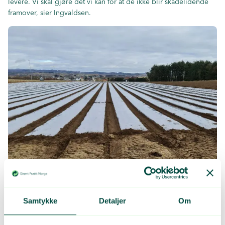
levere. Vi skal gjøre det vi kan for at de ikke blir skadelidende
framover, sier Ingvaldsen.
FOLIE: Selv om rundballeplast utgjør hovedandelen av
landbruksplast, er det også mye fiberduk og
Samtykke
Detaljer
Om
solgangerfolie som brukes av norske bønder.