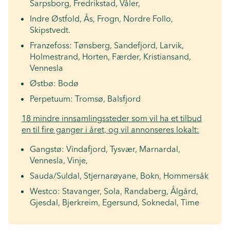
Sarpsborg, Fredrikstad, Våler,
Indre Østfold, Ås, Frogn, Nordre Follo,
Skipstvedt.
Franzefoss: Tønsberg, Sandefjord, Larvik,
Holmestrand, Horten, Færder, Kristiansand,
Vennesla
Østbø: Bodø
Perpetuum: Tromsø, Balsfjord
18 mindre innsamlingssteder som vil ha et tilbud
en til fire ganger i året, og vil annonseres lokalt:
Gangstø: Vindafjord, Tysvær, Marnardal,
Vennesla, Vinje,
Sauda/Suldal, Stjernarøyane, Bokn, Hommersåk
Westco: Stavanger, Sola, Randaberg, Ålgård,
Gjesdal, Bjerkreim, Egersund, Soknedal, Time