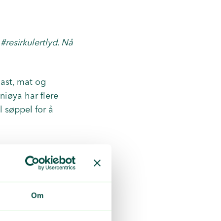
resirkulertlyd. Nå
ast, mat og
niøya har flere
l søppel for å
rund
som har lånt
te og ukjente?
Om