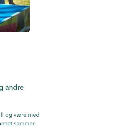
a
og andre
ill og være med
t annet sammen