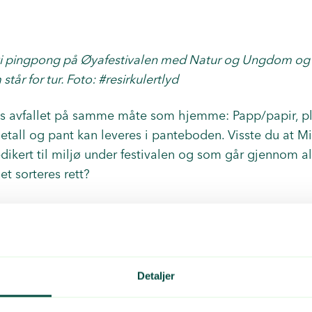
vi pingpong på Øyafestivalen med Natur og Ungdom og #
tår for tur. Foto: #resirkulertlyd
es avfallet på samme måte som hjemme: Papp/papir, pl
metall og pant kan leveres i panteboden. Visste du at Mi
edikert til miljø under festivalen og som går gjennom al
et sorteres rett?
i til
Sparebankstiftelsen DNB
og
Norges Bordtennisfo
 du kan teste egne ferdigheter og kanskje utfordre kjen
Detaljer