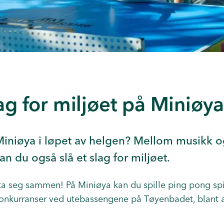
lag for miljøet på Miniøy
Miniøya i løpet av helgen? Mellom musikk 
an du også slå et slag for miljøet.
å ta seg sammen! På
Miniøya kan du spille ping pong
sp
 konkurranser ved utebassengene på Tøyenbadet, blan