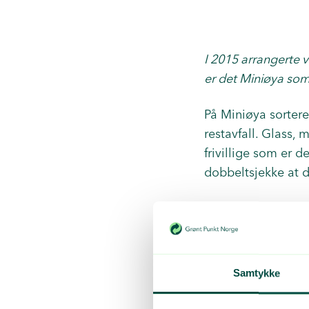
I 2015 arrangerte 
er det Miniøya som s
På Miniøya sorter
restavfall. Glass, 
frivillige som er d
dobbeltsjekke at d
En stor takk retter v
oss fire bord hvor
Samtykke