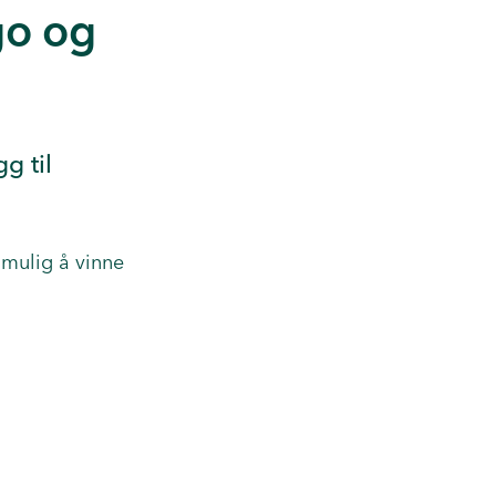
go og
gg til
 mulig å vinne