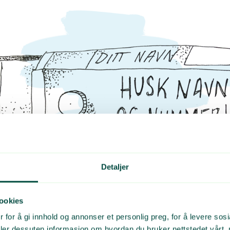
Detaljer
ookies
ken
kan lastes ned i bildebanken.
 for å gi innhold og annonser et personlig preg, for å levere sos
deler dessuten informasjon om hvordan du bruker nettstedet vårt,