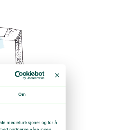
Om
iale mediefunksjoner og for å
 med partnerne våre innen