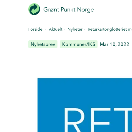
Hopp
til
hovedinnhold
·
·
·
Forside
Aktuelt
Nyheter
Returkartonglotteriet 
Nyhetsbrev
Kommuner/IKS
Mar 10, 2022