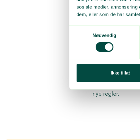
I tillegg har vi l
sosiale medier, annonsering 
dem, eller som de har samlet
Oppdater
Samtykkevalg
Nødvendig
Årets første trekni
nyhetsoppslag. Økt
rundt de nye regle
Ikke tillat
Det er mange som 
påpeker at de har
nye regler.