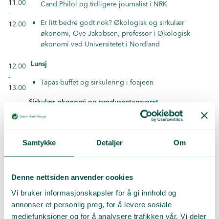
11.00
Cand.Philol og tidligere journalist i NRK
-
Er litt bedre godt nok? Økologisk og sirkulær
12.00
økonomi, Ove Jakobsen, professor i Økologisk
økonomi ved Universitetet i Nordland
Lunsj
12.00
-
Tapas-buffet og sirkulering i foajeen
13.00
Sirkulær økonomi og produsentansvaret
EUs forslag til sirkulær økonomi –hva betyr dette for
Norge? Hege Rooth Olbergsveen, sjefsingeniør
Miljødirektoratet
Samtykke
Detaljer
Om
Hva vil Miljøpartiet de Grønne med avfallsbransjen?
Rasmus Hansson, talsperson (og stortingsrepresentant)
13.00
Denne nettsiden anvender cookies
i Miljøpartiet de Grønne
-
EUs nye avfallspolitikk. Konsekvenser for kommunene
Vi bruker informasjonskapsler for å gi innhold og
14.40
ved endringer i produsentansvar. Marianne Haugland,
annonser et personlig preg, for å levere sosiale
KS Bedrift Avfall
mediefunksjoner og for å analysere trafikken vår. Vi deler