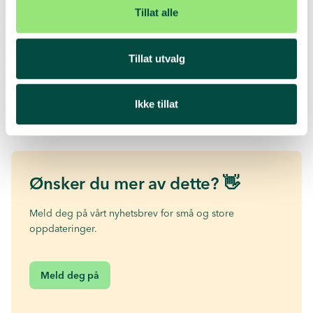
Section Manager, Borregaard AS
Tillat alle
How to engage Norwegians
16.20
Tillat utvalg
-
Pellegrino Riccardi, kulturekspert, foredragsholder og
16.50
motivator
Ikke tillat
Vi tar forbehold om mulige endringer i programmet.
Ønsker du mer av dette? 👋
Meld deg på vårt nyhetsbrev for små og store
oppdateringer.
Meld deg på