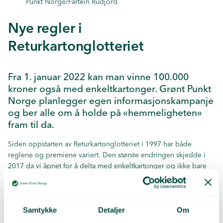
Punkt Norge/Fartein Rudjord
Nye regler i
Returkartonglotteriet
Fra 1. januar 2022 kan man vinne 100.000
kroner også med enkeltkartonger. Grønt Punkt
Norge planlegger egen informasjonskampanje
og ber alle om å holde på «hemmeligheten»
fram til da.
Siden oppstarten av Returkartonglotteriet i 1997 har både
reglene og premiene variert. Den største endringen skjedde i
2017 da vi åpnet for å delta med enkeltkartonger og ikke bare
kubber. Med enkeltkartong har det til nå bare vært mulig å vinne
10.000 kroner.
Etter å rådført oss med kommuner/IKS har vi nå bestemt at det
Samtykke
Detaljer
Om
fra 1. januar 2022 vil være mulig å vinne toppremien på 100.000