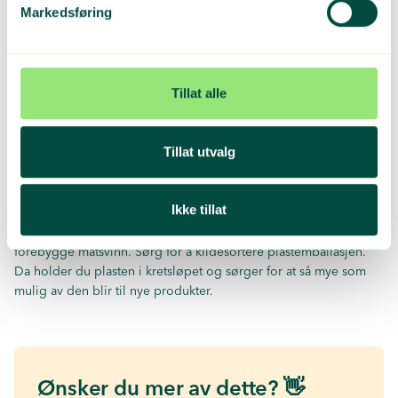
uemballert og kortreist mat. I vårt langstrakte land er dette
Markedsføring
likevel de færreste forunt. For dem som har denne anledningen
hviler det også et viktig ansvar for å redusere matsvinnet. Det
går ut på å også velge de varene som er spisemoden for å
unngå svinn i butikken, og samtidig unngå å klemme på frukt og
Tillat alle
grønnsaker i jakten på de beste varene. På den måten kan du i
hvert fall sørge for at butikkens svinn fra uemballerte produkter
ikke overstiger de plastemballerte produktene.
Tillat utvalg
Om årsaken til at du ergrer deg over plastemballasje rundt frukt
og grønnsaker er basert på engasjement for miljø og klima, er
Ikke tillat
altså ergrelsen og irritasjonen helt unødvendig. Noe ekstra avfall
i form av mer plastemballasje er bedre for miljøet og med på å
forebygge matsvinn. Sørg for å kildesortere plastemballasjen.
Da holder du plasten i kretsløpet
og sørger for at så mye som
mulig av den blir til nye produkter.
Ønsker du mer av dette? 👋