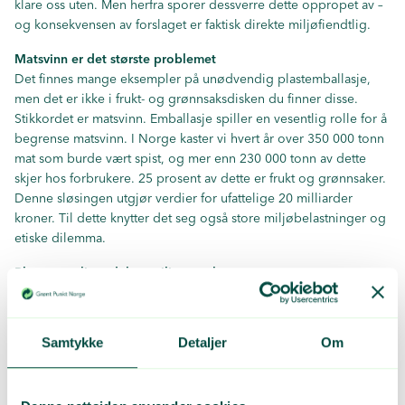
klare oss uten. Men herfra sporer dessverre dette oppropet av –
og konsekvensen av forslaget er faktisk direkte miljøfiendtlig.
Matsvinn er det største problemet
Det finnes mange eksempler på unødvendig plastemballasje,
men det er ikke i frukt- og grønnsaksdisken du finner disse.
Stikkordet er matsvinn. Emballasje spiller en vesentlig rolle for å
begrense matsvinn. I Norge kaster vi hvert år over 350 000 tonn
mat som burde vært spist, og mer enn 230 000 tonn av dette
skjer hos forbrukere. 25 prosent av dette er frukt og grønnsaker.
Denne sløsingen
utgjør verdier for ufattelige 20 milliarder
kroner
. Til dette knytter det seg også store miljøbelastninger og
etiske dilemma.
Plast er en liten del av miljøregnskapet
For å starte med miljøaspektet:
Fem ganger så mye energi går i
snitt med til å produsere maten, som til emballasjen.
Når folk
oppgir grunn til at de kaster mat er en viktig årsak feil eller
Samtykke
Detaljer
Om
mangelfull emballering.
Dette gir maten skader og kortere
holdbarhet
. Det betyr at mer mat med mindre eller uten
emballasje også fører til at vi kaster enda mye mer mat enn vi