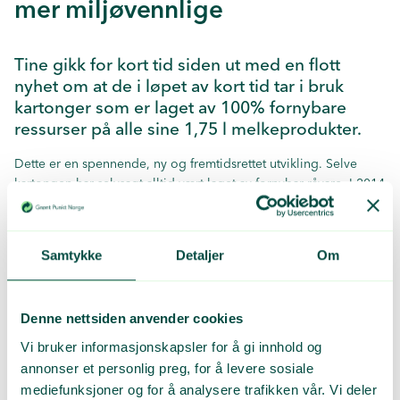
mer miljøvennlige
Tine gikk for kort tid siden ut med en flott
nyhet om at de i løpet av kort tid tar i bruk
kartonger som er laget av 100% fornybare
ressurser på alle sine 1,75 l melkeprodukter.
Dette er en spennende, ny og fremtidsrettet utvikling. Selve
kartongen har selvsagt alltid vært laget av fornybar råvare. I 2014
gikk Tine over til korker på kartongene laget av plast fra fornybar
råvare. Nå gjennomføres altså siste skritt hvor alle 1,75 l
melkekartonger får belegg inni og utenpå kartongen laget av
Samtykke
Detaljer
Om
plast fra fornybar råvare.
For forbruker medfører dette ikke endring i resirkuleringsvaner.
Kartongene skal skylles og leveres til gjenvinning i kommunens
Denne nettsiden anvender cookies
innsamlingssystem som før.
Vi bruker informasjonskapsler for å gi innhold og
annonser et personlig preg, for å levere sosiale
På Fiskeby Board hvor all utsortert drikkekartong
materialgjenvinnes blir plasten foreløpig skilt fra kartongene i
mediefunksjoner og for å analysere trafikken vår. Vi deler