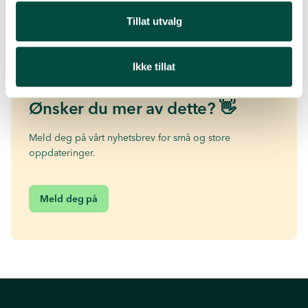
Er det artikler eller spørsmål du savner i kunnskapsbanken?
Send
Tillat utvalg
oss gjerne en tilbakemelding!
Ikke tillat
Ønsker du mer av dette? 👋
Meld deg på vårt nyhetsbrev for små og store
oppdateringer.
Meld deg på