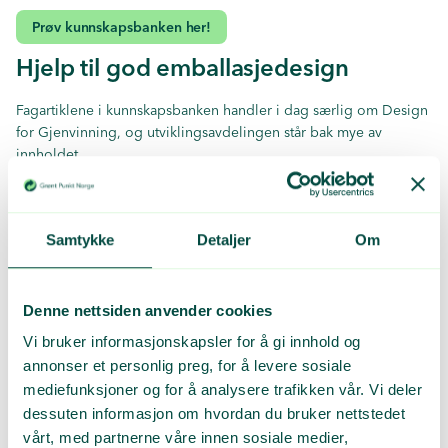
Prøv kunnskapsbanken her!
Hjelp til god emballasjedesign
Fagartiklene i kunnskapsbanken handler i dag særlig om Design
for Gjenvinning, og utviklingsavdelingen står bak mye av
innholdet.
– For oss er dette en god måte å gå litt dypere i fagstoffet, og vi
håper kunnskapsbanken blir et nyttig verktøy for medlemmene
våre. Der gjenvinningskalkulatoren dynamisk lar deg legge inn
Samtykke
Detaljer
Om
din emballasje og få vite hvordan de ulike delene påvirker
sortering og gjenvinning, vil kunnskapsbanken gi mer generelle
forklaringer men samtidig gå mer i dybden, sier utviklingssjef
Denne nettsiden anvender cookies
Johannes Daae.
Vi bruker informasjonskapsler for å gi innhold og
Kunnskapsbanken skal være under kontinuerlig forbedring og
annonser et personlig preg, for å levere sosiale
utvikling, og skal utvides med både flere fagartikler og FAQ.
mediefunksjoner og for å analysere trafikken vår. Vi deler
dessuten informasjon om hvordan du bruker nettstedet
– Vi ønsker å gi medlemmene noe mer enn det de kan google
vårt, med partnerne våre innen sosiale medier,
seg til selv. Derfor setter vi stor pris på innspill rundt tema eller