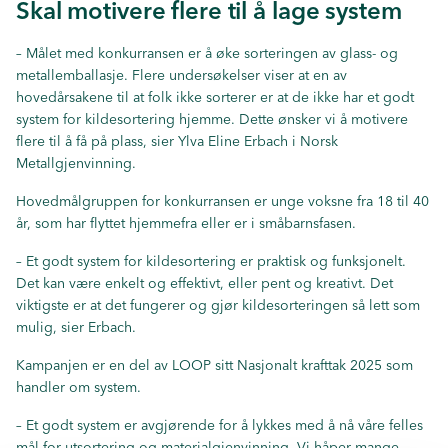
Skal motivere flere til å lage system
– Målet med konkurransen er å øke sorteringen av glass- og
metallemballasje. Flere undersøkelser viser at en av
hovedårsakene til at folk ikke sorterer er at de ikke har et godt
system for kildesortering hjemme. Dette ønsker vi å motivere
flere til å få på plass, sier Ylva Eline Erbach i Norsk
Metallgjenvinning.
Hovedmålgruppen for konkurransen er unge voksne fra 18 til 40
år, som har flyttet hjemmefra eller er i småbarnsfasen.
– Et godt system for kildesortering er praktisk og funksjonelt.
Det kan være enkelt og effektivt, eller pent og kreativt. Det
viktigste er at det fungerer og gjør kildesorteringen så lett som
mulig, sier Erbach.
Kampanjen er en del av LOOP sitt Nasjonalt krafttak 2025 som
handler om system.
– Et godt system er avgjørende for å lykkes med å nå våre felles
mål for utsortering og materialgjenvinning. Vi håper mange