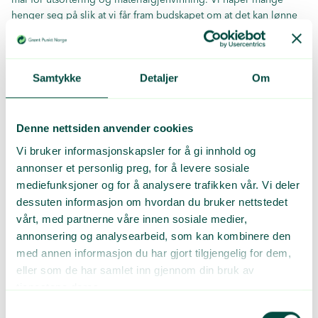
henger seg på slik at vi får fram budskapet om at det kan lønne
seg å starte året med et godt system, sier Gunhild Solberg,
markeds- og kommunikasjonssjef i Sirkel.
500 bilder
Samtykke
Detaljer
Om
Én uke inn i konkurransen som har fått navnet «Gjenvinn og
vinn», har det kommet inn 500 bilder fra hele landet.
Denne nettsiden anvender cookies
– Det synes vi er skikkelig gøy! Vi gleder oss til å se hvor mange
Vi bruker informasjonskapsler for å gi innhold og
bilder vi får inn etter fire uker, sier Ylva Eline Erbach.
annonser et personlig preg, for å levere sosiale
mediefunksjoner og for å analysere trafikken vår. Vi deler
dessuten informasjon om hvordan du bruker nettstedet
vårt, med partnerne våre innen sosiale medier,
Konkurranseregler
annonsering og analysearbeid, som kan kombinere den
For at ditt bidrag skal være gyldig, må bildet vise:
med annen informasjon du har gjort tilgjengelig for dem,
eller som de har samlet inn gjennom din bruk av
Ditt kildesorteringssystem for glass- og
tjenestene deres.
metallemballasje hjemme: Vis hvordan du har
Samtykkevalg
satt opp kildesorteringen inne i ditt eget hjem.