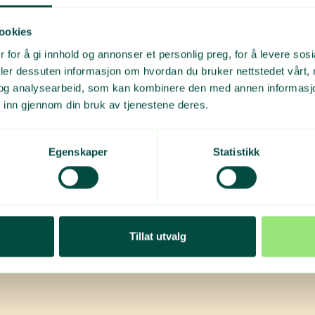
ov for og er fornøyd med. Dette har skjedd igjenno
terke allianser over tid. Ja, det er vemodig å slutte, m
ookies
Røine.
 for å gi innhold og annonser et personlig preg, for å levere sos
deler dessuten informasjon om hvordan du bruker nettstedet vårt,
og analysearbeid, som kan kombinere den med annen informasjon d
 inn gjennom din bruk av tjenestene deres.
Egenskaper
Statistikk
? 👋
Tillat utvalg
tore oppdateringer.