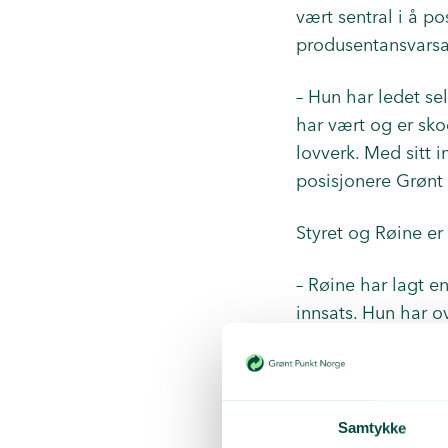
vært sentral i å p
produsentansvarsal
– Hun har ledet se
har vært og er sko
lovverk. Med sitt 
posisjonere Grønt 
Styret og Røine er 
– Røine har lagt e
innsats. Hun har ov
– Jeg er stolt av d
Punkt Norge og me
produsentansvarsro
Samtykke