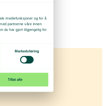
m nært samarbeid
en tidspunktet er
iale mediefunksjoner og for å
 med partnerne våre innen
u har gjort tilgjengelig for
Markedsføring
Tillat alle