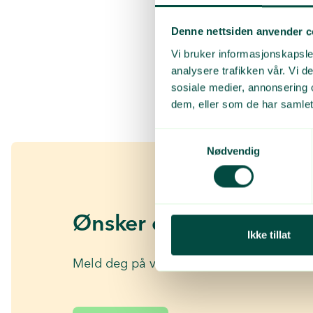
medlemmer har beh
med bransjene og s
Denne nettsiden anvender c
riktig, sier Jaana 
Vi bruker informasjonskapsler
analysere trafikken vår. Vi 
sosiale medier, annonsering 
dem, eller som de har samlet
Samtykkevalg
Nødvendig
Ønsker du mer av dette
Ikke tillat
Meld deg på vårt nyhetsbrev for små og s