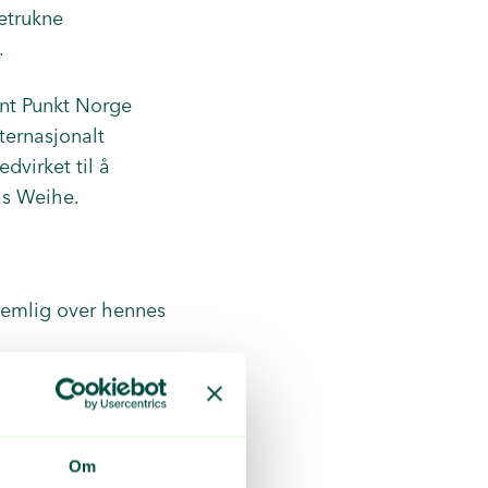
retrukne
v.
ønt Punkt Norge
ternasjonalt
dvirket til å
as Weihe.
knemlig over hennes
es løp for Grønt
r i
evere tjenester
Om