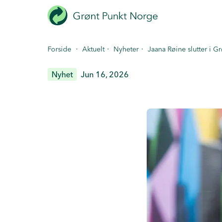
Hopp
til
hovedinnhold
·
·
·
Forside
Aktuelt
Nyheter
Jaana Røine slutter i G
Nyhet
Jun 16, 2026