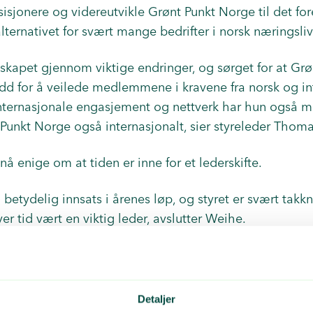
osisjonere og videreutvikle Grønt Punkt Norge til det fo
ternativet for svært mange bedrifter i norsk næringsli
lskapet gjennom viktige endringer, og sørget for at Gr
dd for å veilede medlemmene i kravene fra norsk og in
internasjonale engasjement og nettverk har hun også me
Punkt Norge også internasjonalt, sier styreleder Thom
nå enige om at tiden er inne for et lederskifte.
n betydelig innsats i årenes løp, og styret er svært tak
er tid vært en viktig leder, avslutter Weihe.
e resultater som de ansatte og jeg har bidratt til i åren
dlemmene. I en tid med raske og dramatiske endringe
llen og i lovverk, har det vært givende å kunne både l
Detaljer