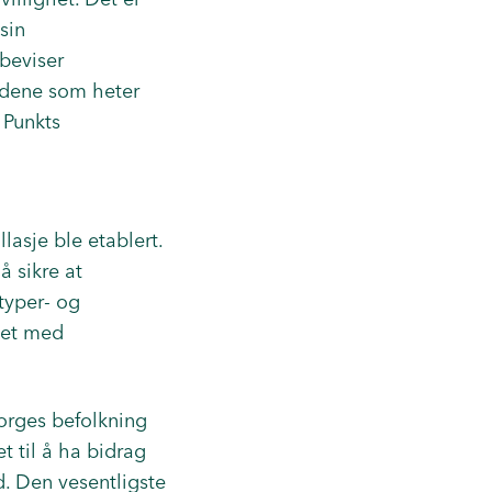
sin
beviser
undene som heter
 Punkts
lasje ble etablert.
å sikre at
ttyper- og
det med
Norges befolkning
 til å ha bidrag
d. Den vesentligste