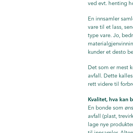
ved evt. henting 
En innsamler saml
vare til et lass, s
type vare. Jo, bedr
materialgjenvinni
kunder et desto be
Det som er mest ko
avfall. Dette kalle
rett videre til fo
Kvalitet, hva kan
En bonde som ønsk
avfall (plast, trevi
lage nye produkter
til innsamler. Alt