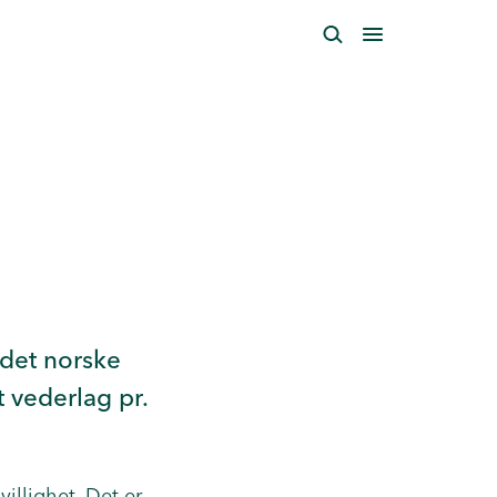
 det norske
 vederlag pr.
illighet. Det er