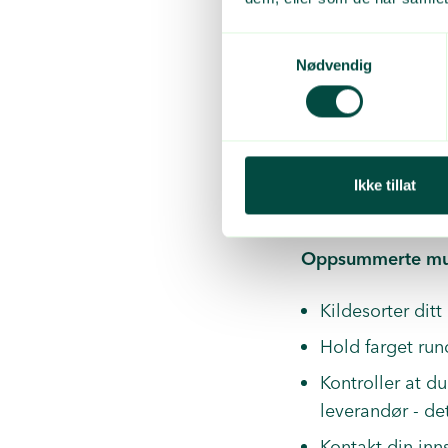
En plass f
En oppsam
Samtykkevalg
Nødvendig
Sjekk muligh
sorteringspun
Ta kontakt me
samarbeid om 
Ikke tillat
best mulig t
Oppsummerte mul
Kildesorter ditt 
Hold farget rund
Kontroller at du
leverandør - det
Kontakt din inn