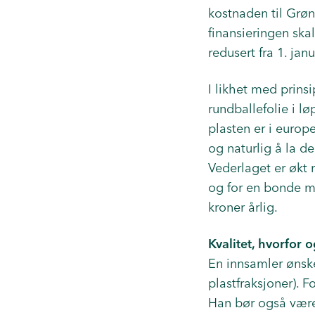
kostnaden til Grøn
finansieringen ska
redusert fra 1. janu
I likhet med prins
rundballefolie i l
plasten er i europe
og naturlig å la d
Vederlaget er økt m
og for en bonde m
kroner årlig.
Kvalitet, hvorfor 
En innsamler ønske
plastfraksjoner). 
Han bør også være 