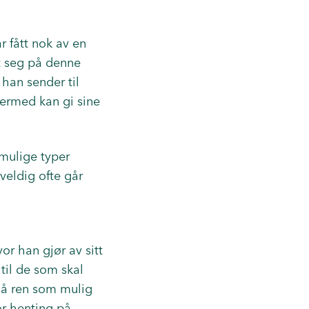
 fått nok av en
rt seg på denne
 han sender til
dermed kan gi sine
 mulige typer
 veldig ofte går
r han gjør av sitt
e til de som skal
 så ren som mulig
or henting på