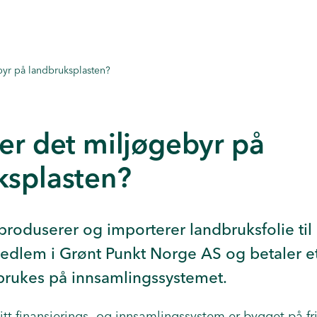
byr på landbruksplasten?
er det miljøgebyr på
ksplasten?
produserer og importerer landbruksfolie til
dlem i Grønt Punkt Norge AS og betaler et
brukes på innsamlingssystemet.
tt finansierings- og innsamlingssystem er bygget på friv