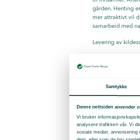
gården. Henting e
mer attraktivt vil
samarbeid med nab
Levering av kildeso
Tips:
Kildesorter m
for så å kans
Samtykke
Ta avfallet m
Denne nettsiden anvender c
PP-sekk hv
Vi bruker informasjonskapsler
En oppsam
analysere trafikken vår. Vi 
En egen pl
sosiale medier, annonsering 
dem, eller som de har samlet