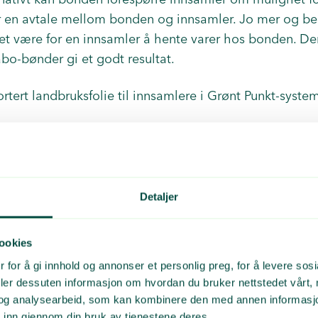
r en avtale mellom bonden og innsamler. Jo mer og be
 det være for en innsamler å hente varer hos bonden. Der
o-bønder gi et godt resultat.
rtert landbruksfolie til innsamlere i Grønt Punkt-system
ed en gang avfallet oppstår, ikke kast alt i en haug ve
kje gjøre noe med det senere.
Detaljer
ed tilbake til din egen sorteringsplass. Her kan du ha f.
ookies
or du stapper flere sekker i samme.
 for å gi innhold og annonser et personlig preg, for å levere sos
lingsplass for rundballefolie (container/beholder/haug
deler dessuten informasjon om hvordan du bruker nettstedet vårt,
ass for innernett (evt. i en egen PP-sekk for å kunne hol
og analysearbeid, som kan kombinere den med annen informasjon d
 inn gjennom din bruk av tjenestene deres.