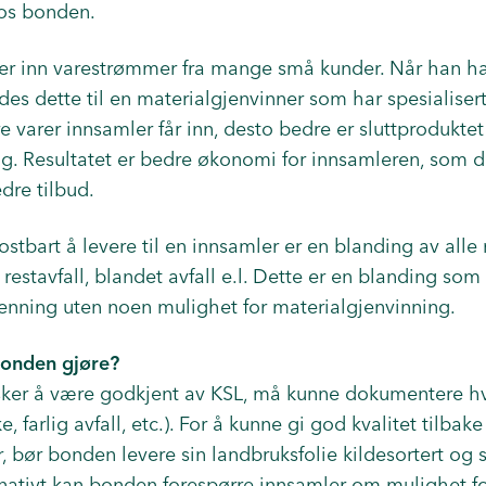
hos bonden.
er inn varestrømmer fra mange små kunder. Når han har
endes dette til en materialgjenvinner som har spesialise
e varer innsamler får inn, desto bedre er sluttproduktet
ng. Resultatet er bedre økonomi for innsamleren, som 
dre tilbud.
stbart å levere til en innsamler er en blanding av alle
s restavfall, blandet avfall e.l. Dette er en blanding som
rbrenning uten noen mulighet for materialgjenvinning.
 bonden gjøre?
er å være godkjent av KSL, må kunne dokumentere hvo
rke, farlig avfall, etc.). For å kunne gi god kvalitet tilbak
, bør bonden levere sin landbruksfolie kildesortert og
ernativt kan bonden forespørre innsamler om mulighet f