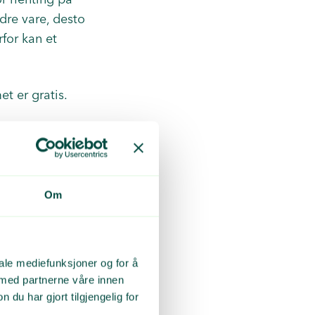
dre vare, desto
for kan et
et er gratis.
d siden av jordet
Om
eks.:
iale mediefunksjoner og for å
).
 med partnerne våre innen
de dette adskilt)
u har gjort tilgjengelig for