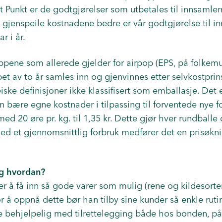
t Punkt er de godtgjørelser som utbetales til innsamler
l gjenspeile kostnadene bedre er vår godtgjørelse til i
ar i år.
ippene som allerede gjelder for airpop (EPS, på folkem
øpet av to år samles inn og gjenvinnes etter selvkostpri
iske definisjoner ikke klassifisert som emballasje. Det 
en bære egne kostnader i tilpassing til forventede nye f
ed 20 øre pr. kg. til 1,35 kr. Dette gjør hver rundballe 
ed et gjennomsnittlig forbruk medfører det en prisøkn
og hvordan?
r å få inn så gode varer som mulig (rene og kildesorte
For å oppnå dette bør han tilby sine kunder så enkle rut
behjelpelig med tilrettelegging både hos bonden, på s