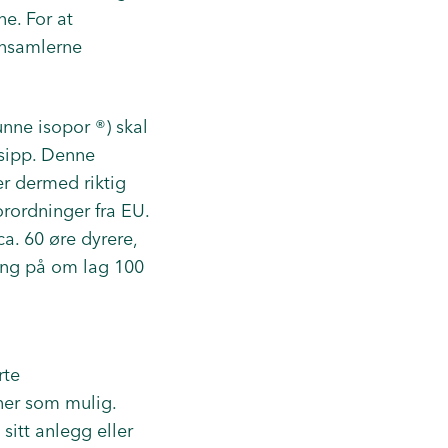
ne. For at
nnsamlerne
unne isopor ®) skal
nsipp. Denne
er dermed riktig
orordninger fra EU.
ca. 60 øre dyrere,
ing på om lag 100
rte
iner som mulig.
itt anlegg eller