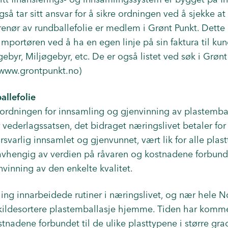
så tar sitt ansvar for å sikre ordningen ved å sjekke at 
enør av rundballefolie er medlem i Grønt Punkt. Dette 
importøren ved å ha en egen linje på sin faktura til k
gebyr, Miljøgebyr, etc. De er også listet ved søk i Grønt
www.grontpunkt.no)
allefolie
 ordningen for innsamling og gjenvinning av plastembal
 vederlagssatsen, det bidraget næringslivet betaler for 
rsvarlig innsamlet og gjenvunnet, vært lik for alle plas
 uavhengig av verdien på råvaren og kostnadene forbun
vinning av den enkelte kvalitet.
ing innarbeidede rutiner i næringslivet, og nær hele 
 kildesortere plastemballasje hjemme. Tiden har kommet
stnadene forbundet til de ulike plasttypene i større gra