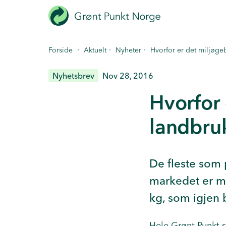
Hopp
til
hovedinnhold
·
·
·
Forside
Aktuelt
Nyheter
Hvorfor er det miljøge
Nyhetsbrev
Nov 28, 2016
Hvorfor 
landbru
De fleste som 
markedet er me
kg, som igjen 
Hele Grønt Punkt si