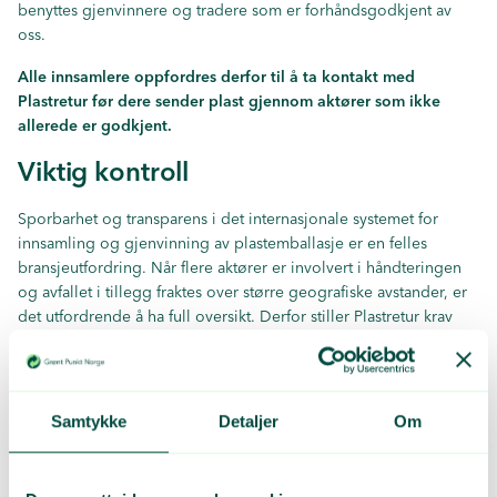
benyttes gjenvinnere og tradere som er forhåndsgodkjent av
oss.
Alle innsamlere oppfordres derfor til å ta kontakt med
Plastretur før dere sender plast gjennom aktører som ikke
allerede er godkjent.
Viktig kontroll
Sporbarhet og transparens i det internasjonale systemet for
innsamling og gjenvinning av plastemballasje er en felles
bransjeutfordring. Når flere aktører er involvert i håndteringen
og avfallet i tillegg fraktes over større geografiske avstander, er
det utfordrende å ha full oversikt. Derfor stiller Plastretur krav
om at all plastemballasjen som gjenvinnes av innsamlere med
Plastretur-avtale, må ha full sporbarhet for å sikre at avfallet ikke
ender opp steder der det er manglende systemer og
infrastruktur for avfallshåndtering eller mangelfull etterlevelse av
Samtykke
Detaljer
Om
lover og regler.
– Alle gjenvinnere og tradere må derfor bli forhåndsgodkjent av