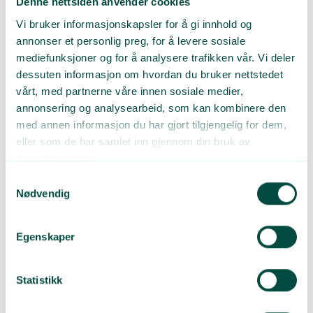
Denne nettsiden anvender cookies
oss før innsamler sender plastemballasje dit, noe som også
kommer fram i næringsavtalen, sier kvalitetssjef Petter Aaby
Vi bruker informasjonskapsler for å gi innhold og
Vebenstad i Grønt Punkt Norge, som drifter Plastretur fram til
annonser et personlig preg, for å levere sosiale
1.1.2023.
mediefunksjoner og for å analysere trafikken vår. Vi deler
dessuten informasjon om hvordan du bruker nettstedet
Det er bare nye aktører som må gjennom en
vårt, med partnerne våre innen sosiale medier,
godkjenningsprosess. Tradere og gjenvinnere som allerede er
annonsering og analysearbeid, som kan kombinere den
godkjent må likevel re-godkjennes når det inngås nye avtaler,
som normalt skjer annethvert år.
med annen informasjon du har gjort tilgjengelig for dem,
eller som de har samlet inn gjennom din bruk av
Gjenvinnere som har EuCertPlast-godkjenning, trenger ikke en
tjenestene deres.
ekstra godkjennelse av Plastretur.
Samtykkevalg
Troverdighet
Nødvendig
Plastretur forstår at godkjennelsesprosessen kan bli glemt eller
Egenskaper
komme brått på, når markedet er tøft og konkurransen om
gjenvinnere øker.
Statistikk
– Det er samtidig nettopp i vanskelige tider det er viktig at vi
fortsetter å ha full kontroll på materialstrømmene, sier Vebenstad
som har ansvar for sporbarhet og compliance.