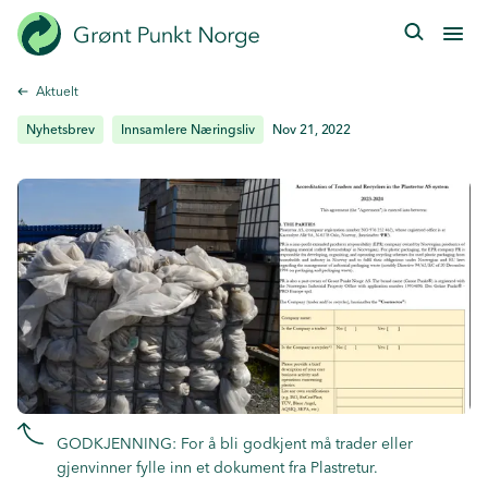
Hopp
til
hovedinnhold
Aktuelt
Nyhetsbrev
Innsamlere Næringsliv
Nov 21, 2022
GODKJENNING: For å bli godkjent må trader eller
gjenvinner fylle inn et dokument fra Plastretur.