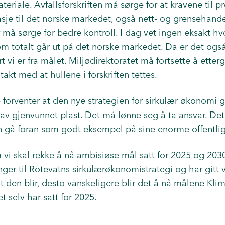
eriale. Avfallsforskriften må sørge for at kravene til 
asje til det norske markedet, også nett- og grensehandel
 må sørge for bedre kontroll. I dag vet ingen eksakt h
m totalt går ut på det norske markedet. Da er det også
rt vi er fra målet. Miljødirektoratet må fortsette å etter
 takt med at hullene i forskriften tettes.
forventer at den nye strategien for sirkulær økonomi g
 av gjenvunnet plast. Det må lønne seg å ta ansvar. Det 
n gå foran som godt eksempel på sine enorme offentlig
 vi skal rekke å nå ambisiøse mål satt for 2025 og 203
ger til Rotevatns sirkulærøkonomistrategi og har gitt ve
 den blir, desto vanskeligere blir det å nå målene Kli
 selv har satt for 2025.