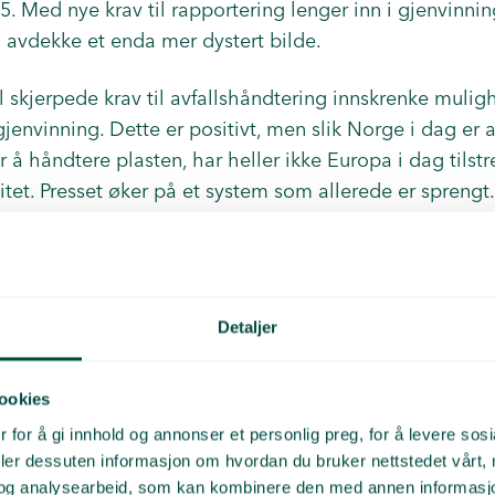
25. Med nye krav til rapportering lenger inn i gjenvinni
ig avdekke et enda mer dystert bilde.
il skjerpede krav til avfallshåndtering innskrenke mulig
 gjenvinning. Dette er positivt, men slik Norge i dag er
 å håndtere plasten, har heller ikke Europa i dag tilstr
tet. Presset øker på et system som allerede er sprengt
 gjenvinningsanlegg. Enda lenger tid å skalere opp ny
logi.
håndtering av plast
Detaljer
egler som fordrer transparens og tredjepartsrevisjon av 
ookies
innen EU. Det bør også bli et politisk mål å håndtere 
 for å gi innhold og annonser et personlig preg, for å levere sos
Quantafuel utvikler ny teknologi som skal gjøre brukt pl
deler dessuten informasjon om hvordan du bruker nettstedet vårt,
aterialgjenvinning. Plastretur, som driftes av Grønt Pu
og analysearbeid, som kan kombinere den med annen informasjon d