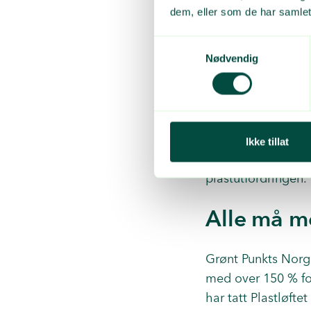
allerede begynt å s
dem, eller som de har samlet
anlegg er også plan
av norsk plast, og
Samtykkevalg
Nødvendig
Roaf på Romerike. 
også nye arbeidspl
Nybrottsarbeid og 
regjeringens viktig
Ikke tillat
sirkulære løsninge
plastutfordringen.
Alle må m
Grønt Punkts Norg
med over 150 % for
har tatt Plastløfte