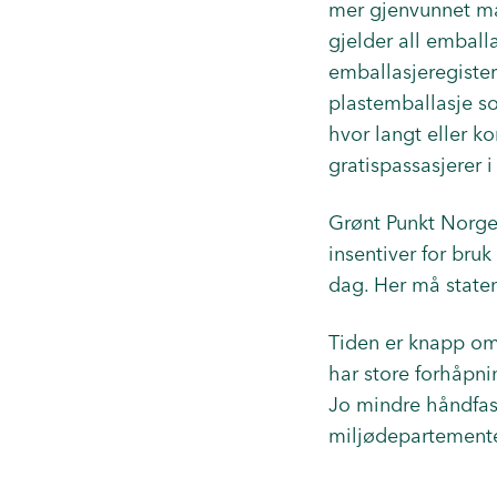
mer gjenvunnet mat
gjelder all emball
emballasjeregister
plastemballasje so
hvor langt eller ko
gratispassasjerer i
Grønt Punkt Norge 
insentiver for bruk
dag. Her må state
Tiden er knapp om
har store forhåpnin
Jo mindre håndfast
miljødepartementet