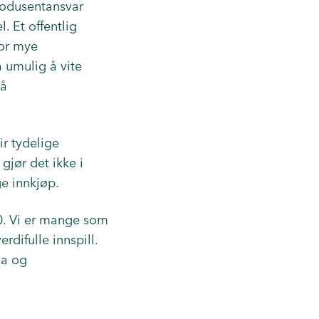
produsentansvar
. Et offentlig
vor mye
 umulig å vite
gå
ir tydelige
gjør det ikke i
e innkjøp.
0. Vi er mange som
rdifulle innspill.
ma og