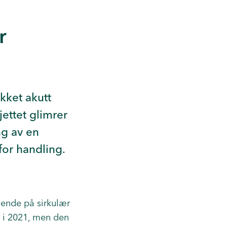
r
kket akutt
jettet glimrer
ng av en
for handling.
dende på sirkulær
ak i 2021, men den