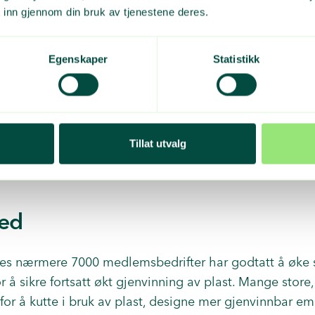
ende plast til det første anlegget, lokalisert i Danmark
 inn gjennom din bruk av tjenestene deres.
lagt i Norge. Vi har i lang tid tatt til orde for økt inn
 etablering av flere sorteringsanlegg, som IVAR-anlegg
Egenskaper
Statistikk
Norske anlegg gir ikke bare økt utsortering og bedre 
asser. Vi trenger politikk som fremmer nye satsinger.
investeringer for energi og klima er lagt under Enova, 
ste verktøykasse for omstilling. Er det på tide med en E
Tillat utvalg
r, og plast spesielt? Næringsliv og kommuner trenger d
ed
es nærmere 7000 medlemsbedrifter har godtatt å øke s
 å sikre fortsatt økt gjenvinning av plast. Mange store,
t for å kutte i bruk av plast, designe mer gjenvinnbar e