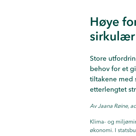
Høye for
sirkulæ
Store utfordri
behov for et gi
tiltakene med s
etterlengtet st
Av Jaana Røine, ad
Klima- og miljømin
økonomi. I statsbud