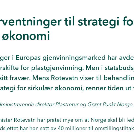
ventninger til strategi fo
r økonomi
nger i Europas gjenvinningsmarked har avde
rskifte for plastgjenvinning. Men i statsbuds
itt fravær. Mens Rotevatn viser til behandli
rategi for sirkulær økonomi, renner tiden ut 
ministrerende direktør Plastretur og Grønt Punkt Norge.
ister Rotevatn har pratet mye om at Norge skal bli le
sjettet har han satt av 40 millioner til omstillingstilt