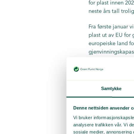
for plast innen 20
neste års tall trol
Fra første januar v
plast ut av EU for
europeiske land for
gjenvinningskapasi
år å bygge et nytt
resirkuleringstekno
Norsk selv
Samtykke
Vi har behov for r
Denne nettsiden anvender c
både nasjonalt og 
Vi bruker informasjonskapsler
nasjonalt. Norske 
analysere trafikken vår. Vi 
hjelp av kjemisk m
sosiale medier, annonsering 