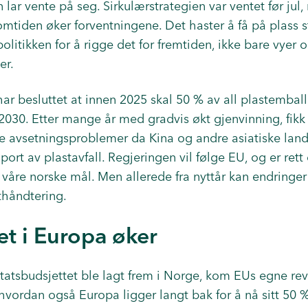
 lar vente på seg. Sirkulærstrategien var ventet før jul, 
omtiden øker forventningene. Det haster å få på plass st
politikken for å rigge det for fremtiden, ikke bare vyer 
er.
har besluttet at innen 2025 skal 50 % av all plastemball
 i 2030. Etter mange år med gradvis økt gjenvinning, fik
e avsetningsproblemer da Kina og andre asiatiske land 
port av plastavfall. Regjeringen vil følge EU, og er rett
 våre norske mål. Men allerede fra nyttår kan endringer
thåndtering.
et i Europa øker
tsbudsjettet ble lagt frem i Norge, kom EUs egne rev
hvordan også Europa ligger langt bak for å nå sitt 50