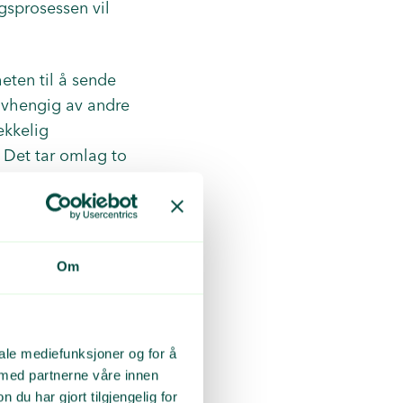
ngsprosessen vil
heten til å sende
 avhengig av andre
ekkelig
. Det tar omlag to
Om
alle retursystemer,
mer av plasten
iale mediefunksjoner og for å
ast til ny ved
 med partnerne våre innen
nkt Norge har
u har gjort tilgjengelig for