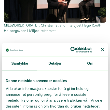
MILJØDIREKTORATET: Christian Strand intervjuet Hege Rooth
Holbergsveen i Miljødirektoratet.
Samtykke
Detaljer
Om
Denne nettsiden anvender cookies
Vi bruker informasjonskapsler for å gi innhold og
annonser et personlig preg, for å levere sosiale
mediefunksjoner og for å analysere trafikken vår. Vi deler
FULL SAL: Over 100 medlemmer og samarbeidspartnere var til
dessuten informasjon om hvordan du bruker nettstedet