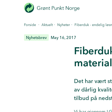
Hopp
til
hovedinnhold
·
·
·
Forside
Aktuelt
Nyheter
Fiberduk - endelig løsn
Nyhetsbrev
May 16, 2017
Fiberduk
materia
Det har vært s
av dårlig kvali
tilbud på nedst
Vi har gjennom LG 