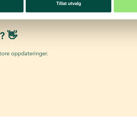
Tillat utvalg
? 👋
tore oppdateringer.