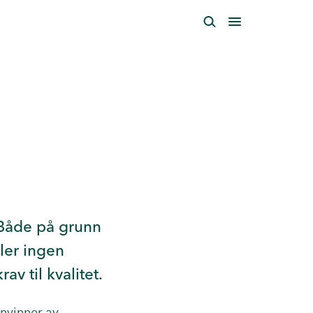
 Både på grunn
ller ingen
av til kvalitet.
envinner av