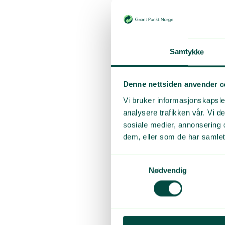
Utvidet kvalitet
Avvik dokument
Avvik fakturere
Samtykke
4. Levering som res
Denne nettsiden anvender c
Ingen material
Vi bruker informasjonskapsler
analysere trafikken vår. Vi 
Er det kildesort
sosiale medier, annonsering 
Ingen godtgjør
dem, eller som de har samlet
Høy kostnad ve
Samtykkevalg
Nødvendig