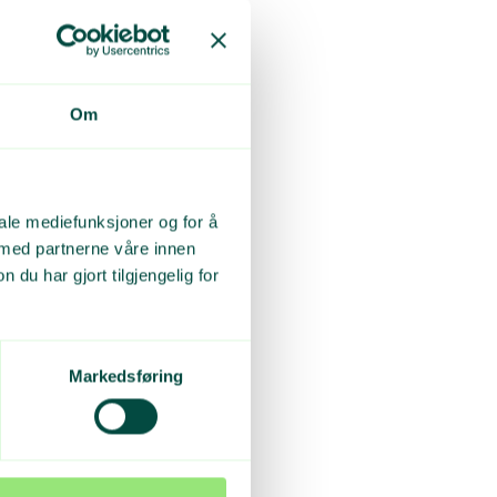
Om
iale mediefunksjoner og for å
 med partnerne våre innen
ot gratis
u har gjort tilgjengelig for
Markedsføring