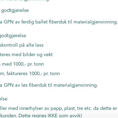
i godtgjørelse
a GPN av ferdig ballet fiberduk til materialgjenvinning.
 godtgjørelse
skontroll på alle lass
eres med bilder og vekt
s med 1000,- pr. tonn
m, faktureres 1000,- pr. tonn
a GPN av løs fiberduk til materialgjenvinning.
else
ller med innerhylser av papp, plast, tre etc. da dette e
 kunden. Dette regnes IKKE som avvik!