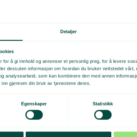
skontroll på alle lass
eres med bilder og vekt
s med 1000,- pr. tonn
Detaljer
tavfall.
ookies
gjenvinning
 for å gi innhold og annonser et personlig preg, for å levere sos
deler dessuten informasjon om hvordan du bruker nettstedet vårt,
er ved levering til deg, har du fortsatt krav til ta det im
og analysearbeid, som kan kombinere den med annen informasjon d
else fra GPN
 inn gjennom din bruk av tjenestene deres.
d levering til energigjenvinningsanlegg/deponi
Egenskaper
Statistikk