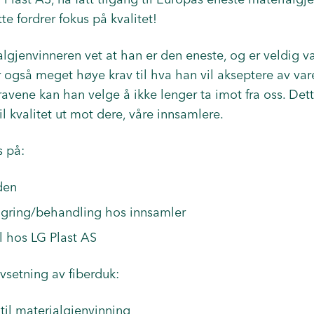
te fordrer fokus på kvalitet!
lgjenvinneren vet at han er den eneste, og er veldig 
r også meget høye krav til hva han vil akseptere av vare
ravene kan han velge å ikke lenger ta imot fra oss. Dett
il kvalitet ut mot dere, våre innsamlere.
s på:
den
lagring/behandling hos innsamler
ll hos LG Plast AS
avsetning av fiberduk:
 til materialgjenvinning