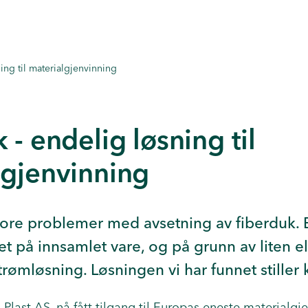
ing til materialgjenvinning
 - endelig løsning til
lgjenvinning
tore problemer med avsetning av fiberduk.
tet på innsamlet vare, og på grunn av liten e
rømløsning. Løsningen vi har funnet stiller kr
Plast AS, nå fått tilgang til Europas eneste materialgj