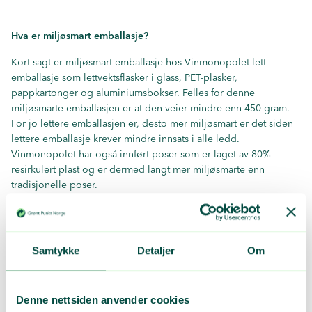
Hva er miljøsmart emballasje?
Kort sagt er miljøsmart emballasje hos Vinmonopolet lett
emballasje som lettvektsflasker i glass, PET-plasker,
pappkartonger og aluminiumsbokser. Felles for denne
miljøsmarte emballasjen er at den veier mindre enn 450 gram.
For jo lettere emballasjen er, desto mer miljøsmart er det siden
lettere emballasje krever mindre innsats i alle ledd.
Vinmonopolet har også innført poser som er laget av 80%
resirkulert plast og er dermed langt mer miljøsmarte enn
tradisjonelle poser.
- «Miljø er en sentral del av Vinmonopolets samfunnsansvar»,
Samtykke
Detaljer
Om
sier Frank Lein, Kvalitets- og miljøsjef i Vinmonopolet.
Denne nettsiden anvender cookies
Her er Vinmonopolets tre tips til å bli Norges ledende