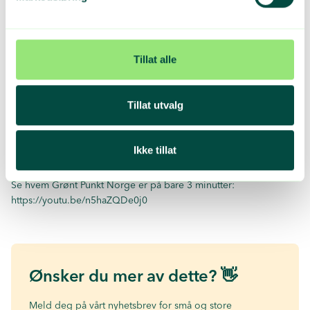
Energibruk per kvadratmeter er fra 2013 til 2016 redusert
med 17 prosent, som tilsvarer 1 million kroner årlig.
Tillat alle
Ta gjerne kontakt med oss i Grønt Punkt Norge for å få flere tips
og råd om miljøsmart emballasje for din bedrift. Ring oss på 22
12 15 00 eller send en mail til
post@grontpunkt.no
.
Tillat utvalg
Ikke tillat
Følg oss på LinkedIn
Se hvem Grønt Punkt Norge er på bare 3 minutter:
https://youtu.be/n5haZQDe0j0
Ønsker du mer av dette? 👋
Meld deg på vårt nyhetsbrev for små og store