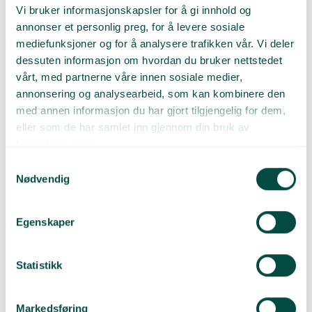
faghandel på miljø:
Vi bruker informasjonskapsler for å gi innhold og
annonser et personlig preg, for å levere sosiale
1. Legge til rette for miljøbevisste kunder
mediefunksjoner og for å analysere trafikken vår. Vi deler
dessuten informasjon om hvordan du bruker nettstedet
Miljøstyrte butikker
vårt, med partnerne våre innen sosiale medier,
Miljøsmarte ansatte (kompetanse)
annonsering og analysearbeid, som kan kombinere den
med annen informasjon du har gjort tilgjengelig for dem,
Miljøsmarte produkter
eller som de har samlet inn gjennom din bruk av
2. Ta ansvar for å gjøre verdikjeden bærekraftig
tjenestene deres.
Samtykkevalg
3. Jobbe svært tett sammen med leverandørene
Nødvendig
Årlige miljøbesparelser hos Vinmonopolet:
Bruker 177 tonn mindre papir enn i 2009.
Egenskaper
Leverer ut 11 millioner færre plastposer enn i 2011.
Statistikk
Sparer 1 million kroner på avfallshåndtering per år etter
innføringen av «beste praksis» fra 2014.
Markedsføring