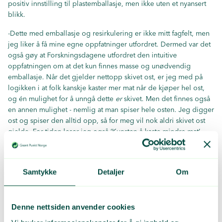
positiv innstilling til plastemballasje, men ikke uten et nyansert
blikk.
-Dette med emballasje og resirkulering er ikke mitt fagfelt, men
jeg liker å få mine egne oppfatninger utfordret. Dermed var det
også gøy at Forskningsdagene utfordret den intuitive
oppfatningen om at det kun finnes masse og unødvendig
emballasje. Når det gjelder nettopp skivet ost, er jeg med på
logikken i at folk kanskje kaster mer mat når de kjøper hel ost,
og én mulighet for å unngå dette
er
skivet. Men det finnes også
en annen mulighet - nemlig at man spiser hele osten. Jeg digger
ost og spiser den alltid opp, så for meg vil nok aldri skivet ost
gjelde. For tiden leser jeg også ‘Kunsten å kaste mindre mat’
som blant annet forteller hva jeg kan gjøre med poteter som blir
til overs og hva jeg må passe på. Den gir deg informasjon om
detaljer rundt egenskapene til de forskjellige matgruppene, noe
Samtykke
Detaljer
Om
som bidrar til mindre kasting av mat
Kunnskap skaper nyanser
Wahl legger også trykk på hva man kan gjøre med den
Denne nettsiden anvender cookies
kunnskapen man tilegner seg og hvordan vi kan bruke ny viten i