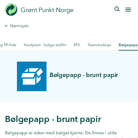
Hopp
til
hovedinnhold
Naeringsliv
g PP-folie
Hardplast - farlige stoffer
EPS
Treemballasje
Bølgepap
Bølgepapp - brunt papir
Bølgepapp - brunt papir
Bølgepapp er esker med bølget kjerne. De finnes i ulike