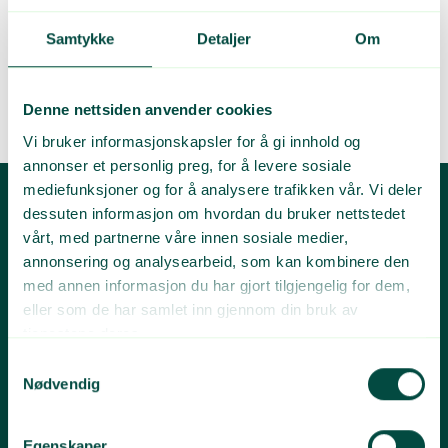
Samtykke
Detaljer
Om
Denne nettsiden anvender cookies
Vi bruker informasjonskapsler for å gi innhold og
annonser et personlig preg, for å levere sosiale
mediefunksjoner og for å analysere trafikken vår. Vi deler
dessuten informasjon om hvordan du bruker nettstedet
vårt, med partnerne våre innen sosiale medier,
annonsering og analysearbeid, som kan kombinere den
med annen informasjon du har gjort tilgjengelig for dem,
eller som de har samlet inn gjennom din bruk av
Avfallsguiden 🚮
tjenestene deres.
Ønsker du flere tips om
Samtykkevalg
kildesortering av avfall?
Nødvendig
Avfallsguiden kan hjelpe deg til å oppnå lavere
Egenskaper