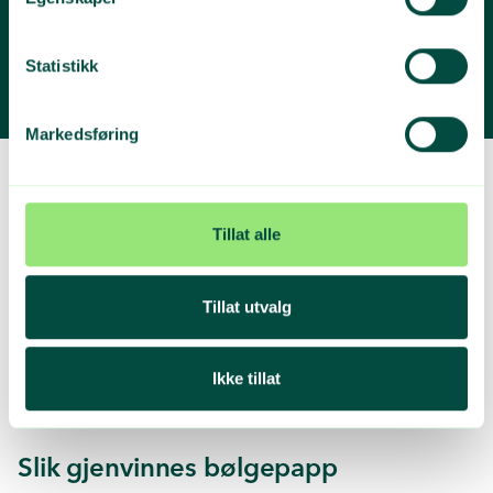
miljøbelastninger og reduserte kostnader.
Statistikk
Gå til avfallsguiden
Markedsføring
Innsamling
Tillat alle
Emballasjeavfall av bølgepapp eller kraftpapir som oppstår i
næringslivet, blir hentet av en privat innsamler. Om pappen ikke
allerede er presset sammen, blir den det på mottaksstedet, før
Tillat utvalg
det blir solgt til en papirfabrikk i Norge eller utlandet.
Brun returfiber er en verdifull og etterspurt råvare.
Ikke tillat
Slik gjenvinnes bølgepapp