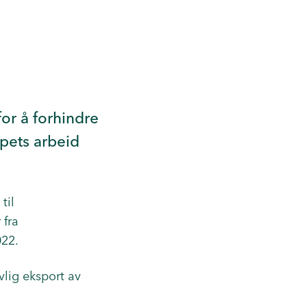
 for å forhindre
apets arbeid
til
 fra
022.
vlig eksport av