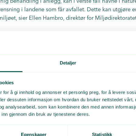
rlig behandling i anlegg, kan i verste fall havne i natur
rensning i landene som får avfallet. Dette kan utgjøre e
miljøet, sier Ellen Hambro, direktør for Miljødirektorat
 det blant annet plastavfall som var sendt ut av landet 
t avfallet var fritt for miljøgifter og forurensning. I t
ennskap til mottaker av avfallet, blant annet om motta
Detaljer
varlig måte.
ookies
 for å gi innhold og annonser et personlig preg, for å levere sos
s ansvar
deler dessuten informasjon om hvordan du bruker nettstedet vårt,
og analysearbeid, som kan kombinere den med annen informasjon d
 inn gjennom din bruk av tjenestene deres.
et viktig å understreke at det er hver enkelt innsamler 
 ansvarlig for at eksporten skjer i henhold til gjeldend
Egenskaper
Statistikk
ydelig fram i innsamleravtalene.