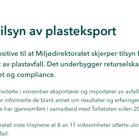
tilsyn av plasteksport
sitive til at Miljødirektoratet skjerper tilsyn
t av plastavfall. Det underbygger returselsk
t og compliance.
nviterte i november eksportører og importører av avfall 
r informerte de blant annet om resultater og erfaringer
de har gjennomført i samarbeid med Tolletaten siden 2
ratet viste tilsynene at 8 av 11 virksomheter utførte ulo
all.