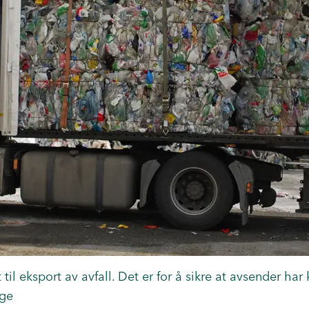
til eksport av avfall. Det er for å sikre at avsender ha
rge