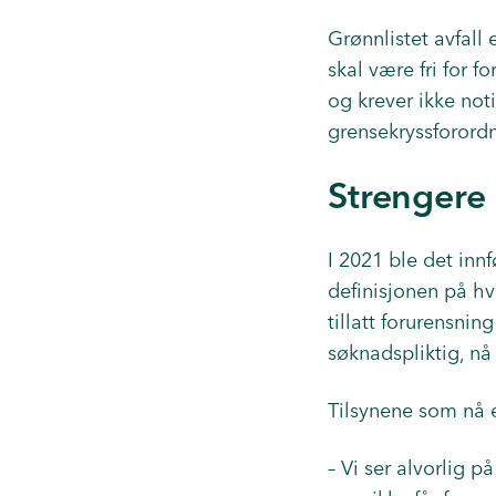
Grønnlistet avfall 
skal være fri for f
og krever ikke noti
grensekryssforordn
Strengere 
I 2021 ble det inn
definisjonen på hv
tillatt forurensnin
søknadspliktig, nå
Tilsynene som nå 
– Vi ser alvorlig p