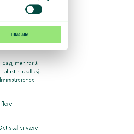
amlere forholder
Tillat alle
det gjennomføres
i dag, men for å
all plastemballasje
dministrerende
flere
 Det skal vi være