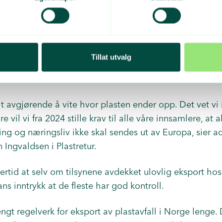
 nå gjennom listen over avvik, for å sikre at deres inns
er.
Tillat utvalg
liance er viktig for Plastretur, som er positive til at 
lt avgjørende å vite hvor plasten ender opp. Det vet vi 
e vil vi fra 2024 stille krav til alle våre innsamlere, at 
ng og næringsliv ikke skal sendes ut av Europa, sier a
 Ingvaldsen i Plastretur.
rtid at selv om tilsynene avdekket ulovlig eksport hos 
ns inntrykk at de fleste har god kontroll.
rengt regelverk for eksport av plastavfall i Norge lenge.