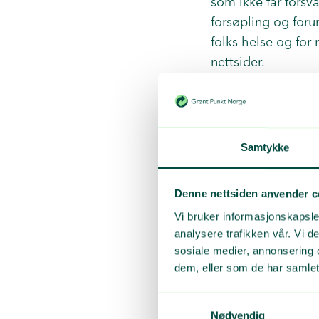
som ikke får forsva
forsøpling og foru
folks helse og for 
nettsider.
Blant avvikene var
kunne dokumentere a
enkelte god nok kj
Samtykke
avfallet på en fors
Denne nettsiden anvender c
Vi bruker informasjonskapsler
Innsamler
analysere trafikken vår. Vi 
sosiale medier, annonsering 
dem, eller som de har samlet
For Plastretur er d
plastavfall, som er
Samtykkevalg
Nødvendig
som også kommer t