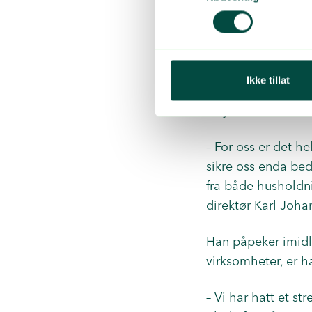
Returselskapet går
seg til dagens regl
Ikke tillat
Sporbarhet og comp
tilsyn.
– For oss er det he
sikre oss enda bedr
fra både husholdni
direktør Karl Johan
Han påpeker imidle
virksomheter, er ha
– Vi har hatt et st