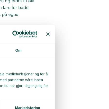
en og bidra til økt
n fare for både
et på egne
uten at eksportør
illegg manglet
ker kan gjenvinne
Om
iale mediefunksjoner og for å
 med partnerne våre innen
u har gjort tilgjengelig for
som eksporterer
e regelverk. Noe
Markedsføring