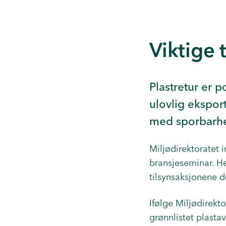
Viktige 
Plastretur er po
ulovlig ekspor
med sporbarhe
Miljødirektoratet i
bransjeseminar. He
tilsynsaksjonene 
Ifølge Miljødirekto
grønnlistet plastavf