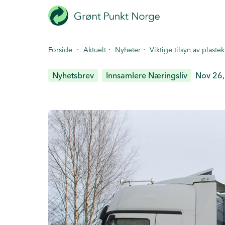
Hopp
til
hovedinnhold
·
·
·
Forside
Aktuelt
Nyheter
Viktige tilsyn av plaste
Nyhetsbrev
Innsamlere Næringsliv
Nov 26,