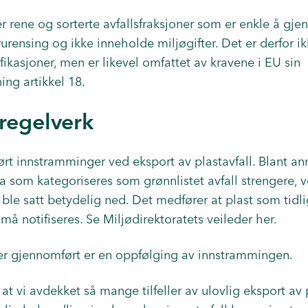
er rene og sorterte avfallsfraksjoner som er enkle å gjen
orurensing og ikke inneholde miljøgifter. Det er derfor i
fikasjoner, men er likevel omfattet av kravene i EU sin
ing artikkel 18.
regelverk
ført innstramminger ved eksport av plastavfall. Blant an
a som kategoriseres som grønnlistet avfall strengere, v
g ble satt betydelig ned. Det medfører at plast som tidli
 må notifiseres.
Se Miljødirektoratets veileder her.
er gjennomført er en oppfølging av innstrammingen.
å at vi avdekket så mange tilfeller av ulovlig eksport av p