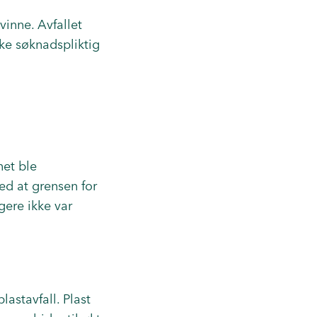
vinne. Avfallet
kke søknadspliktig
net ble
ed at grensen for
gere ikke var
lastavfall. Plast