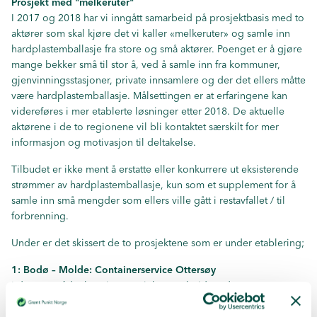
Prosjekt med "melkeruter"
I 2017 og 2018 har vi inngått samarbeid på prosjektbasis med to
aktører som skal kjøre det vi kaller «melkeruter» og samle inn
hardplastemballasje fra store og små aktører. Poenget er å gjøre
mange bekker små til stor å, ved å samle inn fra kommuner,
gjenvinningsstasjoner, private innsamlere og der det ellers måtte
være hardplastemballasje. Målsettingen er at erfaringene kan
videreføres i mer etablerte løsninger etter 2018. De aktuelle
aktørene i de to regionene vil bli kontaktet særskilt for mer
informasjon og motivasjon til deltakelse.
Tilbudet er ikke ment å erstatte eller konkurrere ut eksisterende
strømmer av hardplastemballasje, kun som et supplement for å
samle inn små mengder som ellers ville gått i restavfallet / til
forbrenning.
Under er det skissert de to prosjektene som er under etablering;
1: Bodø – Molde: Containerservice Ottersøy
I dette området har vi et prosjektsamarbeid med
Containerservice Ottersøy som har mobilt presseanlegg. De vil i
utgangspunktet kunne hente to ganger i året: en på vårparten og