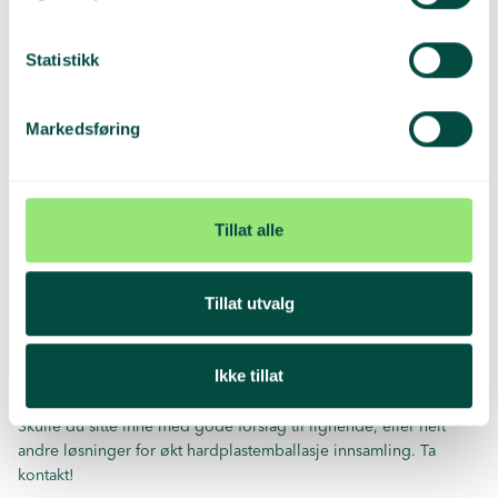
innsamler og Containerservice Ottersøy.
2: Kysten fra Stavanger til Halden inkludert sentrale Østland
Statistikk
og over E134 tilbake igjen
På denne strekningen organiserer GPN en innsamlingsrute 2
ganger i året i samarbeid med Polymertrade.
Markedsføring
Slik gjør du: Samle sammen hardplastemballasjen, også tomme
og tørre malingsspann. Press dette i baller, og bestill transport.
GPN har lagt opp til 2 runder i året. En i mai/juni, og en i
Tillat alle
desember/januar.
Minimum 2 baller med hardplastemballasje kreves for å få
henting.
Tillat utvalg
GPN henter varene og utbetaler en liten godtgjørelse på kr
800,- pr tonn, ment å dekke handlingkostnader i forbindelse
Ikke tillat
med pressing.
Skulle du sitte inne med gode forslag til lignende, eller helt
andre løsninger for økt hardplastemballasje innsamling. Ta
kontakt!