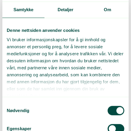
en på høstparten. Har du hardplastemballasje -også tomme og
Samtykke
Detaljer
Om
drypptørre malingsspann, annen hardplast (ikke i Grønt Punkt
Norge-systemet) vil de kunne hente dette hos dere kostnadsfritt.
MERK at i denne regionale ordningen er EPS (Isopor) en del av
Denne nettsiden anvender cookies
innsamlingsløsningen. Det vil si at Containerservice Ottersøy
med sin mobile EPS-presse også tar med seg det du måtte ha av
Vi bruker informasjonskapsler for å gi innhold og
EPS-emballasje.
annonser et personlig preg, for å levere sosiale
mediefunksjoner og for å analysere trafikken vår. Vi deler
Dette gjør du: Samle opp de ovennevnte fraksjoner adskilt, og
dessuten informasjon om hvordan du bruker nettstedet
ved minimum en full 35m3 container med typen
vårt, med partnerne våre innen sosiale medier,
hardplastemballasje, bestilles henting. Plasten kvernes på stedet,
annonsering og analysearbeid, som kan kombinere den
så ingen balling er nødvending. På samme runde kvernes også
evt. EPS og annen hardplast.
med annen informasjon du har gjort tilgjengelig for dem,
eller som de har samlet inn gjennom din bruk av
Hardplastemballasje hentes gratis, -ingen godtgjørelse fra
tjenestene deres.
GPN.
Samtykkevalg
Tomme og tørre malingsspann hentes også gratis.
Nødvendig
EPS hentes gratis, -ingen godtgjørelse fra GPN
Annen hardplast hentes gratis, -evt. handel avtales mellom
Egenskaper