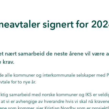
avtaler signert for 202
r et nært samarbeid de neste årene vil være 
 krav.
dde alle kommuner og interkommunale selskaper med Pl
ale for to nye år.
iktig samarbeid med norske kommuner og IKS er veldig 
 at vi er avhengige av hverandre hvis vi skal nå kravene
ene som kommer, sier Kristian Nordby som er prosjek