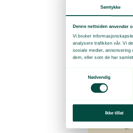
Samtykke
Få siste nytt om a
Denne nettsiden anvender c
Vi bruker informasjonskapsler
analysere trafikken vår. Vi 
sosiale medier, annonsering 
Plastretur s
dem, eller som de har samlet
Returselska
Samtykkevalg
Nødvendig
Det utgjør 
Plastretur h
I april hver
Ikke tillat
inneholder 
materialgjen