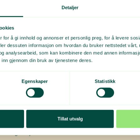
Detaljer
nlegget her
ookies
 for å gi innhold og annonser et personlig preg, for å levere sos
deler dessuten informasjon om hvordan du bruker nettstedet vårt,
og analysearbeid, som kan kombinere den med annen informasjon d
itt retursystem for husholdningsplast
 inn gjennom din bruk av tjenestene deres.
pet har i dag avtaler med 70 kommunale og interkommunale 
Egenskaper
Statistikk
337 av landets kommuner.
ar sørget for innsamling og gjenvinning av plastemballasje si
t år rapporterer selskapet sine resultater til Miljødirektoratet.
Tillat utvalg
detaljert informasjon om gjenvinningstall, innsamlede volume
vinningen skjer.