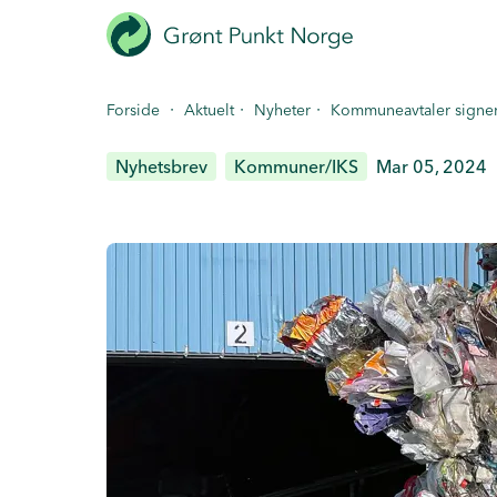
Hopp
til
hovedinnhold
·
·
·
Forside
Aktuelt
Nyheter
Kommuneavtaler signer
Nyhetsbrev
Kommuner/IKS
Mar 05, 2024