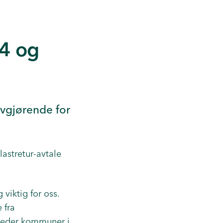
4 og
avgjørende for
astretur-avtale
viktig for oss.
 fra
tleder kommuner i