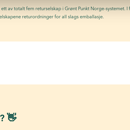
r ett av totalt fem returselskap i Grønt Punkt Norge-systemet. I 
selskapene returordninger for all slags emballasje.
? 👋