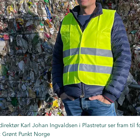
ktør Karl Johan Ingvaldsen i Plastretur ser fram til
 Grønt Punkt Norge