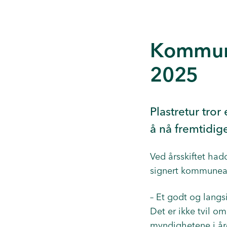
Kommune
2025
Plastretur tro
å nå fremtidige
Ved årsskiftet ha
signert kommuneavt
– Et godt og langs
Det er ikke tvil om
myndighetene i år