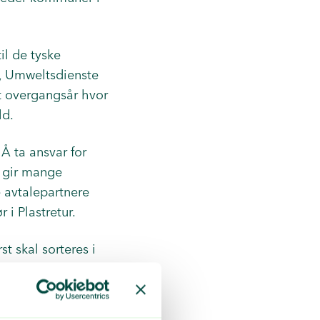
il de tyske
, Umweltsdienste
t overgangsår hvor
ld.
 Å ta ansvar for
n gir mange
 avtalepartnere
 i Plastretur.
st skal sorteres i
til
lengre sikt vil
orsk industri.