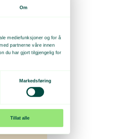
Om
iale mediefunksjoner og for å
 med partnerne våre innen
u har gjort tilgjengelig for
innsamlere.
Markedsføring
den 1995.
 Rapporten
Tillat alle
r og hvor