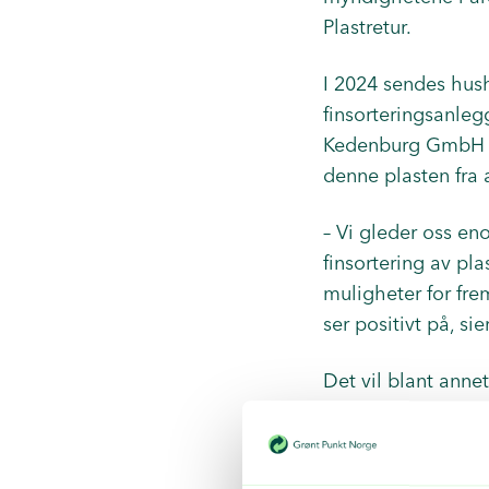
Plastretur.
I 2024 sendes hush
finsorteringsanle
Kedenburg GmbH i 
denne plasten fra a
– Vi gleder oss eno
finsortering av pl
muligheter for fre
ser positivt på, si
Det vil blant annet
eget land. I tilleg
kildesorteringen nå
også anlegget være 