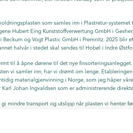
oldningsplasten som samles inn i Plastretur-systemet t
ggene Hubert Eing Kunststoffverwertung GmbH i Gesher
Beckum og Vogt Plastic GmbH i Premnitz. 2025 blir e
nnet halvår i stedet skal sendes til Hobøl i Indre Østfo
rmt til å åpne dørene til det nye finsorteringsanlegget.
asten vi samler inn, har vi drømt om lenge. Etableringe
mtidig materialgjenvinning i Norge, som jeg håper våre
er Karl Johan Ingvaldsen som er administrerende direktør
 gi mindre transport og utslipp når plasten vi henter før
g vil det være lettere å bygge opp rundt troverdigheten 
r første del av gjenvinningsprosessen skjer i Norge. På 
en viktig del for å stimulere til gjenbruk av plasten i n