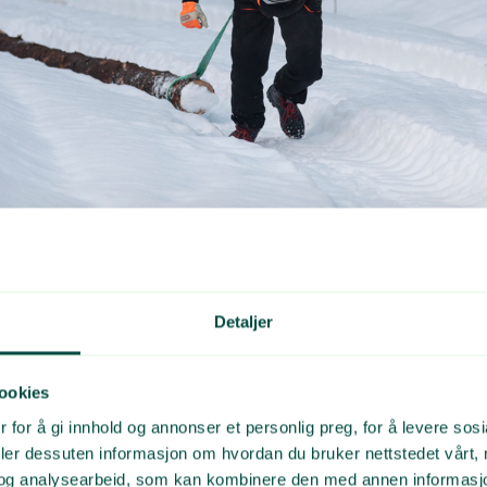
Detaljer
KYLDNINGER: Atle Antonsen tar en del av folks un
 nye kampanjen. FOTO: Lars Olav Dybvik
ookies
nnskyldninger
 for å gi innhold og annonser et personlig preg, for å levere sos
deler dessuten informasjon om hvordan du bruker nettstedet vårt,
og analysearbeid, som kan kombinere den med annen informasjon d
r tar Grønt Punkt Norge og Atle Antonsen for seg fire un