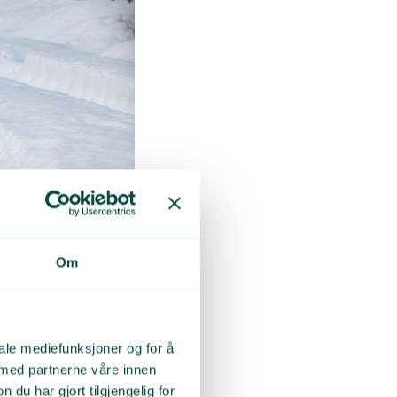
Om
nskyldninger
iale mediefunksjoner og for å
 med partnerne våre innen
u har gjort tilgjengelig for
nskyldninger norske