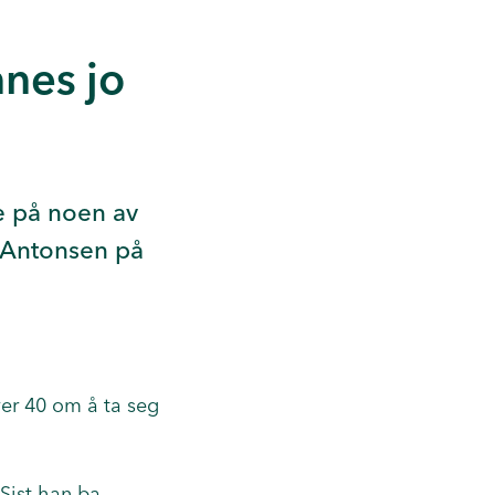
nnes jo
e på noen av
e Antonsen på
ver 40 om å ta seg
 Sist han ba