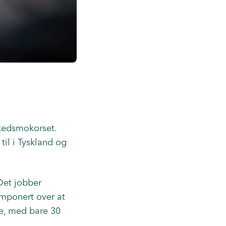
Skedsmokorset.
til i Tyskland og
 Det jobber
imponert over at
te, med bare 30