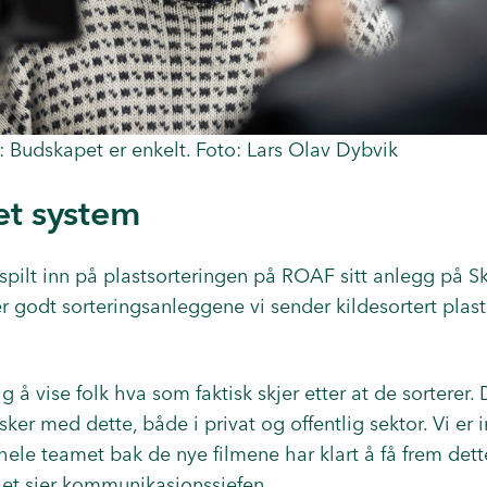
dskapet er enkelt. Foto: Lars Olav Dybvik
 et system
spilt inn på plastsorteringen på ROAF sitt anlegg på 
r godt sorteringsanleggene vi sender kildesortert plast 
tig å vise folk hva som faktisk skjer etter at de sorterer.
ker med dette, både i privat og offentlig sektor. Vi er 
ele teamet bak de nye filmene har klart å få frem det
het sier kommunikasjonssjefen.