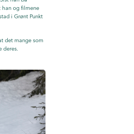
t han og filmene
østad i Grønt Punkt
r at det mange som
e deres.