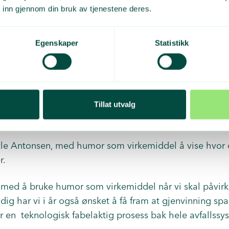
 inn gjennom din bruk av tjenestene deres.
r gitt når de er spurt om hvorfor de ikke kildesorterer.
 jobb.»
Egenskaper
Statistikk
undt og lete.»
Tillat utvalg
noe system.»
Atle Antonsen, med humor som virkemiddel å vise hvor 
r.
 med å bruke humor som virkemiddel når vi skal påvirke f
dig har vi i år også ønsket å få fram at gjenvinning spa
er en teknologisk fabelaktig prosess bak hele avfallssys