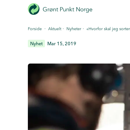
Hopp
til
hovedinnhold
·
·
·
Forside
Aktuelt
Nyheter
«Hvorfor skal jeg sorte
Nyhet
Mar 15, 2019