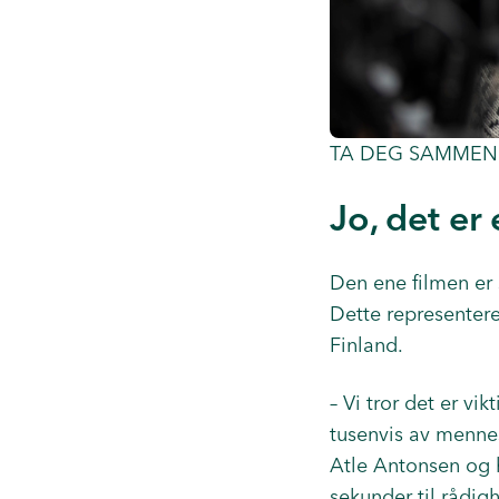
TA DEG SAMMEN: Bu
Jo, det er
Den ene filmen er 
Dette representere
Finland.
– Vi tror det er vik
tusenvis av mennes
Atle Antonsen og h
sekunder til rådig