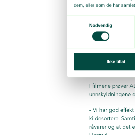
dem, eller som de har samlet
menn over 40 år, ha
Samtykkevalg
«Det er altfor mye
Nødvendig
«Det er for dyrt!»
«Da må jeg kjøre r
Ikke tillat
«Det finnes ikke 
I filmene prøver 
unnskyldningene e
– Vi har god effekt
kildesortere. Samti
råvarer og at det 