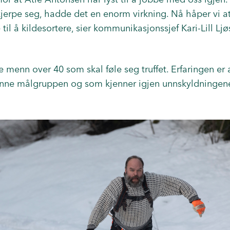
erpe seg, hadde det en enorm virkning. Nå håper vi a
re til å kildesortere, sier kommunikasjonssjef Kari-Lill Lj
e menn over 40 som skal føle seg truffet. Erfaringen e
 denne målgruppen og som kjenner igjen unnskyldningen