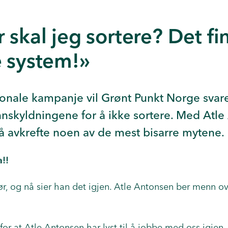
 skal jeg sortere? Det fi
e system!»
onale kampanje vil Grønt Punkt Norge svar
nnskyldningene for å ikke sortere. Med Atl
 å avkrefte noen av de mest bisarre mytene.
!!
ør, og nå sier han det igjen. Atle Antonsen ber menn o
 for at Atle Antonsen har lyst til å jobbe med oss igjen.