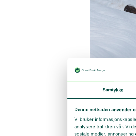
Samtykke
OPPGJØR MED UNNS
bokstavelig i den
Denne nettsiden anvender c
Dårlige u
Vi bruker informasjonskapsler
analysere trafikken vår. Vi 
sosiale medier, annonsering 
I totalt fire filme