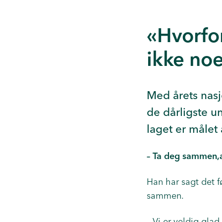
«Hvorfor
ikke no
Med årets nasj
de dårligste u
laget er målet
– Ta deg sammen,a
Han har sagt det f
sammen.
– Vi er veldig glad