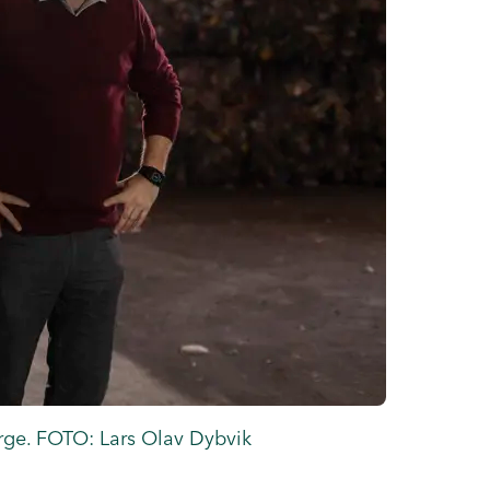
ge. FOTO: Lars Olav Dybvik