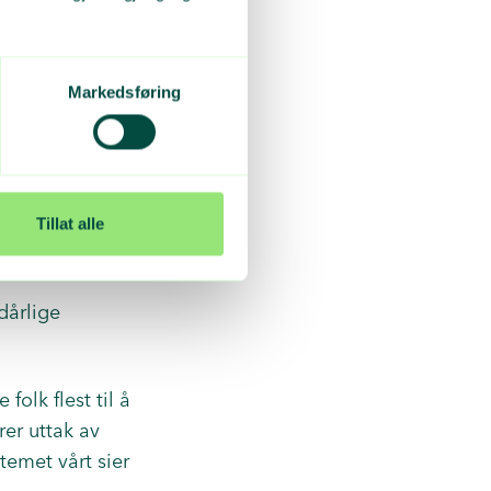
Markedsføring
Tillat alle
dårlige
olk flest til å
rer uttak av
temet vårt sier