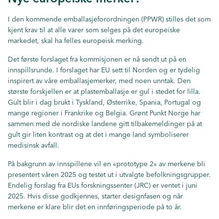
I den kommende emballasjeforordningen (PPWR) stilles det som
kjent krav til at alle varer som selges på det europeiske
markedet, skal ha felles europeisk merking.
Det første forslaget fra kommisjonen er nå sendt ut på en
innspillsrunde. I forslaget har EU sett til Norden og er tydelig
inspirert av våre emballasjemerker, med noen unntak. Den
største forskjellen er at plastemballasje er gul i stedet for lilla.
Gult blir i dag brukt i Tyskland, Østerrike, Spania, Portugal og
mange regioner i Frankrike og Belgia. Grønt Punkt Norge har
sammen med de nordiske landene gitt tilbakemeldinger på at
gult gir liten kontrast og at det i mange land symboliserer
medisinsk avfall.
På bakgrunn av innspillene vil en «prototype 2» av merkene bli
presentert våren 2025 og testet ut i utvalgte befolkningsgrupper.
Endelig forslag fra EUs forskningssenter (JRC) er ventet i juni
2025. Hvis disse godkjennes, starter designfasen og når
merkene er klare blir det en innføringsperiode på to år.