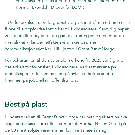
emballasje og avfallsbeholdere over hele landet. FOTO:
Herman Ekendahl-Dreyer for LOOP.
– Undersøkelsen er veldig positiv og viser at våre medlemmer er
flinke til å oppfordre forbruker til å kildesortere. Samtidig håper
vi at enda flere bytter ut de gamle sorteringsmerkene med de
nye, slik at vi får den effekten vi ønsker oss, sier
kommunikasjonssjef Kari-Lill Ljøstad i Grønt Punkt Norge.
For bakgrunnen til de nasjonale merkene fra 2020 var å gjøre
det enkelt for forbruker å kildesortere, ved at merkene på
emballasjen er de samme som på avfallsbeholderen din
hjemme, på jobb eller i offentlig rom.
Best på plast
I undersøkelsen til Grønt Punkt Norge har man også sett på hva
slags emballasje som oftest er merket. Her har NilsenIQ sett på
de 50 mest solgte varene innenfor hvert materialslag: