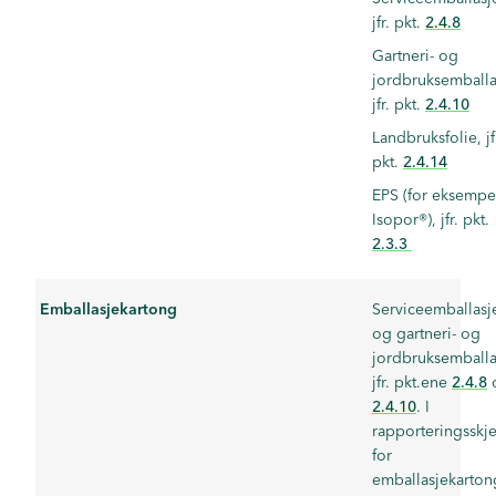
jfr. pkt.
2.4.8
Gartneri- og
jordbruksemballa
jfr. pkt.
2.4.10
Landbruksfolie, jf
pkt.
2.4.14
EPS (for eksempe
Isopor®), jfr. pkt.
2.3.3
Emballasjekartong
Serviceemballasj
og gartneri- og
jordbruksemballa
jfr. pkt.ene
2.4.8
2.4.10
. I
rapporteringsskj
for
emballasjekarton