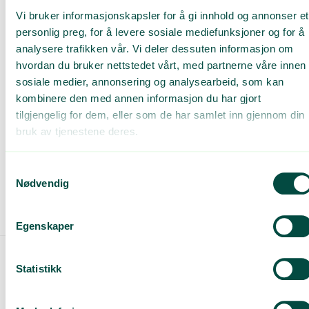
Vi bruker informasjonskapsler for å gi innhold og annonser et
personlig preg, for å levere sosiale mediefunksjoner og for å
2.3.2
Annen papir-/pappemballasje
analysere trafikken vår. Vi deler dessuten informasjon om
hvordan du bruker nettstedet vårt, med partnerne våre innen
sosiale medier, annonsering og analysearbeid, som kan
kombinere den med annen informasjon du har gjort
2.3.3
EPS (ekspandert polystyren)
tilgjengelig for dem, eller som de har samlet inn gjennom din
bruk av tjenestene deres.
2.3.4
Husholdningsemballasje og
Samtykkevalg
næringsemballasje
Nødvendig
Egenskaper
Statistikk
2.4
Andre spesielle rapporteringsregler