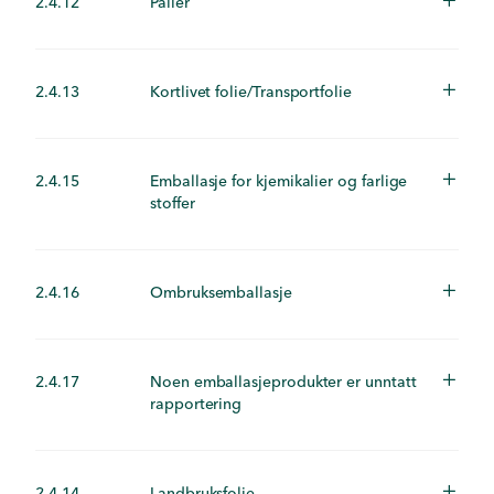
2.4.12
Paller
2.4.13
Kortlivet folie/Transportfolie
2.4.15
Emballasje for kjemikalier og farlige
stoffer
2.4.16
Ombruksemballasje
2.4.17
Noen emballasjeprodukter er unntatt
rapportering
2.4.14
Landbruksfolie