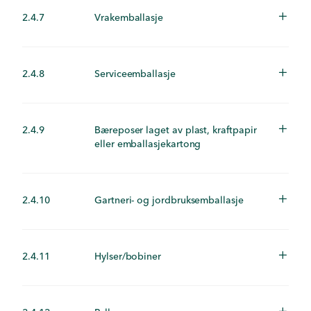
2.4.7
Vrakemballasje
2.4.8
Serviceemballasje
2.4.9
Bæreposer laget av plast, kraftpapir
eller emballasjekartong
2.4.10
Gartneri- og jordbruksemballasje
2.4.11
Hylser/bobiner