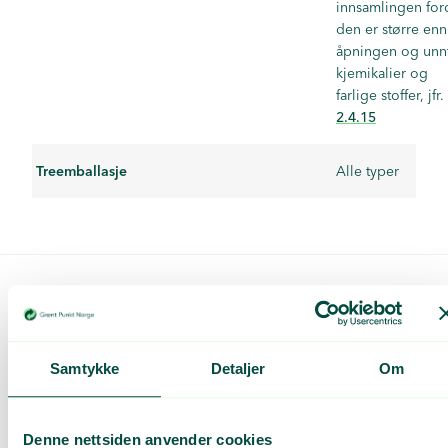
innsamlingen for
den er større enn
åpningen og unnt
kjemikalier og
farlige stoffer, jfr.
2.4.15
Treemballasje
Alle typer
2.3
Rapportering av spesielle
emballasjematerialer
Samtykke
Detaljer
Om
2.3.1
Bioplast
Denne nettsiden anvender cookies