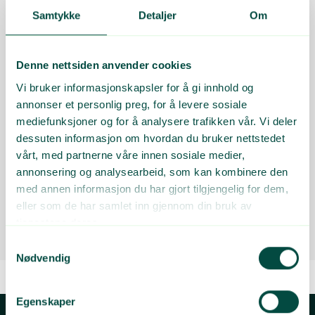
Hva er emballasjekartong?
Samtykke
Detaljer
Om
Innsamling og gjenvinning
Kildesortering
Emballasjedesign
FAQ
Denne nettsiden anvender cookies
Oppdatert:
03.02.2026
Vi bruker informasjonskapsler for å gi innhold og
annonser et personlig preg, for å levere sosiale
mediefunksjoner og for å analysere trafikken vår. Vi deler
Hvorfor er det viktig å gjenvinne
dessuten informasjon om hvordan du bruker nettstedet
emballasjekartong?
vårt, med partnerne våre innen sosiale medier,
annonsering og analysearbeid, som kan kombinere den
Innsamling og gjenvinning
FAQ
med annen informasjon du har gjort tilgjengelig for dem,
Oppdatert:
03.02.2026
eller som de har samlet inn gjennom din bruk av
tjenestene deres.
Samtykkevalg
Nødvendig
Egenskaper