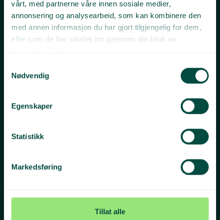
vårt, med partnerne våre innen sosiale medier,
annonsering og analysearbeid, som kan kombinere den
Kontakt oss
med annen informasjon du har gjort tilgjengelig for dem,
eller som de har samlet inn gjennom din bruk av
tjenestene deres.
Telefon
Postadresse
Samtykkevalg
22 12 15 00
Grønt Punkt Norge
Nødvendig
Postboks 91 Skøyen
Besøksadresse
0212 Oslo
Karenslyst allé 9a
Egenskaper
0278 Oslo
Statistikk
Organisasjonsnummer
Sosiale medier
977 075 521
Facebook
Instagram
Markedsføring
Youtube
Linkedln
Twitter
Tillat alle