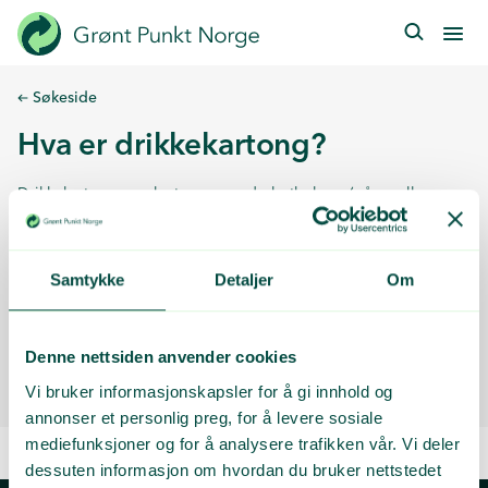
Hopp
til
hovedinnhold
Søkeside
Hva er drikkekartong?
Drikkekartonger er kartonger med plastbelegg (på en eller
begge sider) som emballerer flytende produkter. Mest vanlig er
melk- og juicekartonger, men de brukes også til supper,
drikkeyoughurt, knuste tomater, puddinger og vaskemidler.
Samtykke
Detaljer
Om
Kartongene kan også ha et aluminiumsbelegg.
Denne nettsiden anvender cookies
Denne artikkelen ble sist oppdatert: Jan 28, 2026
Skrevet av:
Karoline Carlsen
Vi bruker informasjonskapsler for å gi innhold og
annonser et personlig preg, for å levere sosiale
mediefunksjoner og for å analysere trafikken vår. Vi deler
dessuten informasjon om hvordan du bruker nettstedet