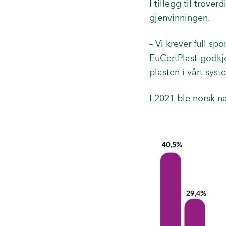
I tillegg til trove
gjenvinningen.
– Vi krever full s
EuCertPlast-godkje
plasten i vårt syst
I 2021 ble norsk n