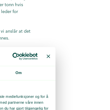
per tonn hvis
 leder for
vi anslår at det
nnes.
ne sørger for at
Om
vinningsgrader
everes til
iale mediefunksjoner og for å
osesser på
 med partnerne våre innen
ger trukket fra. I
u har gjort tilgjengelig for