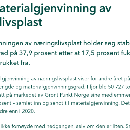
aterialgjenvinning av
ivsplast
nningen av næringslivsplast holder seg stab
ad på 37,9 prosent etter at 17,5 prosent fu
rukket fra.
algjenvinning av næringslivsplast viser for andre året 
ngde og materialgjenvinningsgrad. I fjor ble 50 727 t
satt på markedet av Grønt Punkt Norge sine medlemmer.
osent – samlet inn og sendt til materialgjenvinning. Det
re enn i 2020.
ig ikke fornøyde med nedgangen, selv om den er liten. S