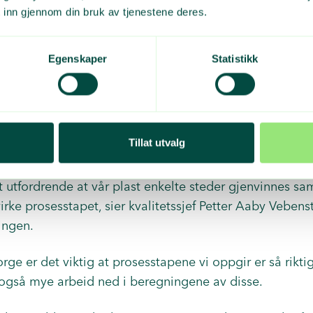
 inn gjennom din bruk av tjenestene deres.
rønt Punkt Norge et fratrekk på 17,5 prosent. Det betyr
ten ble materialgjenvunnet.
Egenskaper
Statistikk
nes på bakgrunn av boreprøver, plukkanalyser og rappor
g.
 beregne disse trekkene, fordi det ikke finnes noe klart
Tillat utvalg
inner til gjenvinner, basert på teknologi, gjenvinningsm
eten på plasten som går inn i anleggene og som kan vari
 det utfordrende at vår plast enkelte steder gjenvinnes
irke prosesstapet, sier kvalitetssjef Petter Aaby Vebens
ingen.
rge er det viktig at prosesstapene vi oppgir er så rikt
 også mye arbeid ned i beregningene av disse.