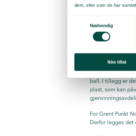
dem, eller som de har samlet
2021 rapporterte G
av næringslivplas
Samtykkevalg
Nødvendig
Fratrekkene bereg
gjenvinningsanleg
– Det er krevende å
Ikke tillat
varierer fra gjenv
bakgrunn av kvalit
ball. I tillegg er
plast, som kan påv
gjenvinningsavdel
For Grønt Punkt No
Derfor legges det