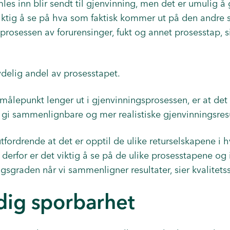
mles inn blir sendt til gjenvinning, men det er umulig å
 viktig å se på hva som faktisk kommer ut på den andre 
i prosessen av forurensinger, fukt og annet prosesstap, 
ydelig andel av prosesstapet.
målepunkt lenger ut i gjenvinningsprosessen, er at det s
gi sammenlignbare og mer realistiske gjenvinningsresu
utfordrende at det er opptil de ulike returselskapene i 
g derfor er det viktig å se på de ulike prosesstapene og
gsgraden når vi sammenligner resultater, sier kvalitetss
dig sporbarhet