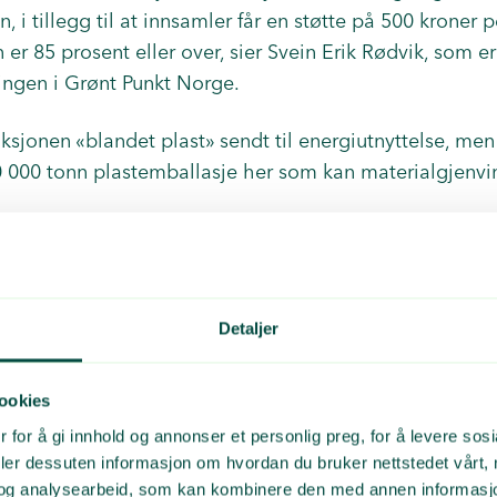
n, i tillegg til at innsamler får en støtte på 500 kroner 
er 85 prosent eller over, sier Svein Erik Rødvik, som er
ingen i Grønt Punkt Norge.
raksjonen «blandet plast» sendt til energiutnyttelse, men 
0 000 tonn plastemballasje her som kan materialgjenvi
ilgang på disse mengdene er vi avhengig av at innsamler
 gjenvinning gjennom oss, sier Rødvik.
 prosesstap
Detaljer
direktoratet krevd at returselskapene rapporterer gjen
ookies
kt. Tidligere har målepunktet vært hvor mye plast som l
 for å gi innhold og annonser et personlig preg, for å levere sos
å måles det etter at plasten har vært gjennom flere pr
deler dessuten informasjon om hvordan du bruker nettstedet vårt,
et. Dermed blir prosesstap som fukt og andre forurensin
og analysearbeid, som kan kombinere den med annen informasjon d