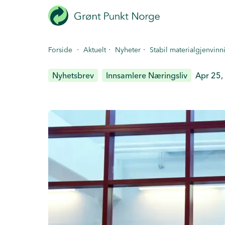
Hopp
til
hovedinnhold
·
·
·
Forside
Aktuelt
Nyheter
Stabil materialgjenvinn
Nyhetsbrev
Innsamlere Næringsliv
Apr 25,