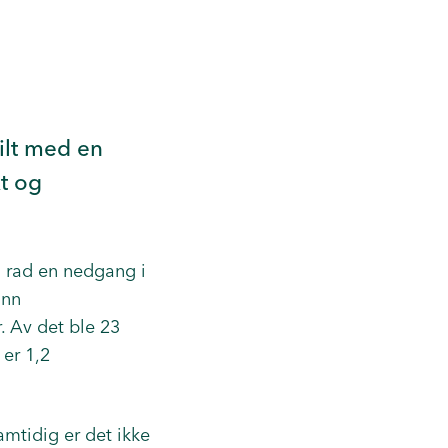
ilt med en
kt og
på rad en nedgang i
onn
 Av det ble 23
 er 1,2
amtidig er det ikke