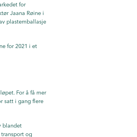
rkedet for
ktør Jaana Røine i
av plastemballasje
e for 2021 i et
sløpet. For å få mer
 satt i gang flere
v blandet
r transport og