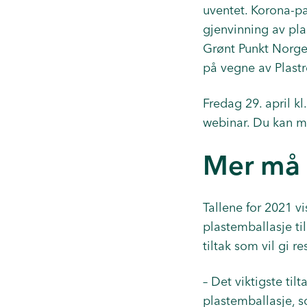
uventet. Korona-p
gjenvinning av pla
Grønt Punkt Norge.
på vegne av Plastr
Fredag 29. april k
webinar.
Du kan m
Mer må i
Tallene for 2021 vi
plastemballasje til
tiltak som vil gi re
– Det viktigste ti
plastemballasje, so