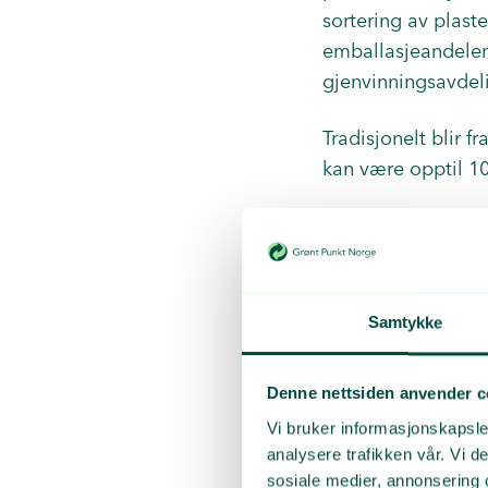
sortering av plaste
emballasjeandelen 
gjenvinningsavdel
Tradisjonelt blir f
kan være opptil 1
– Men skal vi få t
fraksjonen går til
Fukt og
Samtykke
Fra 2020 har Miljø
Denne nettsiden anvender c
etter nytt målepun
Vi bruker informasjonskapsler
gjenvinning, men n
analysere trafikken vår. Vi 
gjenvinningsanlegg
sosiale medier, annonsering 