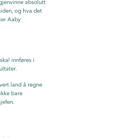
 gjenvinne absolutt
siden, og hva det
sier Aaby
kal innføres i
ltater.
hvert land å regne
 ikke bare
jefen.