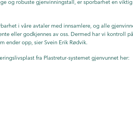
rdige og robuste gjenvinningstall, er sporbarhet en viktig
porbarhet i våre avtaler med innsamlere, og alle gjenvi
nte eller godkjennes av oss. Dermed har vi kontroll p
em ender opp, sier Svein Erik Rødvik.
æringslivsplast fra Plastretur-systemet gjenvunnet her: