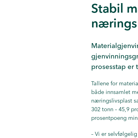
Stabil m
næringsl
Materialgjenvi
gjenvinningsgr
prosesstap er t
Tallene for materi
både innsamlet me
næringslivsplast 
302 tonn – 45,9 pr
prosentpoeng mind
– Vi er selvfølgel